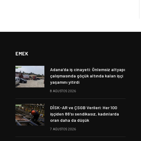
EMEK
Adana’da iş cinayeti: Önlemsiz altyapı
çalışmasında göçük altında kalan işçi
yaşamını yitirdi
8 AĞUSTOS 2026
DİSK-AR ve ÇSGB Verileri: Her 100
işçiden 86’sı sendikasız, kadınlarda
oran daha da düşük
7 AĞUSTOS 2026