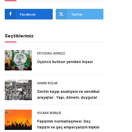
Facebook
Twitter
Seçtiklerimiz
ERTUĞRUL KÜRKÇÜ
Üçüncü kutbun yeniden inşası
HAKAN KOÇAK
Sınıfın kayıp asabiyesi ve sendikal
arayışlar : Yapı, dönem, duygular
VOLKAN YARAŞIR
Faşizmin normalleşmesi: Geç
faşizm ve geç emperyalizm ilişkisi