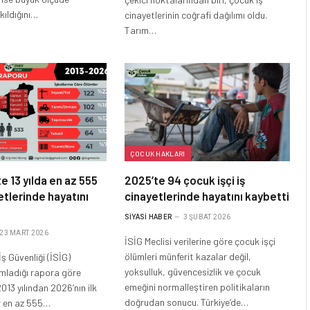
kıldığını…
cinayetlerinin coğrafi dağılımı oldu.
Tarım…
ÇOCUK HAKLARI
e 13 yılda en az 555
2025’te 94 çocuk işçi iş
yetlerinde hayatını
cinayetlerinde hayatını kaybetti
SIYASI HABER
3 ŞUBAT 2026
23 MART 2026
İSİG Meclisi verilerine göre çocuk işçi
ölümleri münferit kazalar değil,
 İş Güvenliği (İSİG)
yoksulluk, güvencesizlik ve çocuk
yımladığı rapora göre
emeğini normalleştiren politikaların
013 yılından 2026’nın ilk
doğrudan sonucu. Türkiye’de…
r en az 555…