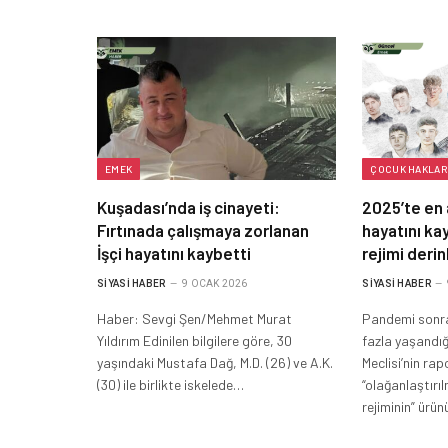
EMEK
ÇOCUK HAKLAR
Kuşadası’nda iş cinayeti:
2025’te en 
Fırtınada çalışmaya zorlanan
hayatını kay
İşçi hayatını kaybetti
rejimi derin
SIYASI HABER
9 OCAK 2026
SIYASI HABER
Haber: Sevgi Şen/Mehmet Murat
Pandemi sonras
Yıldırım Edinilen bilgilere göre, 30
fazla yaşandığ
yaşındaki Mustafa Dağ, M.D. (26) ve A.K.
Meclisi’nin ra
(30) ile birlikte iskelede…
“olağanlaştırıl
rejiminin” ürü