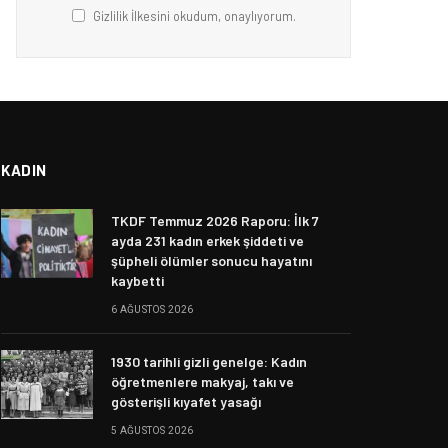
Gizlilik İlkesini okudum, onaylıyorum.
KADIN
TKDF Temmuz 2026 Raporu: İlk 7
ayda 231 kadın erkek şiddeti ve
şüpheli ölümler sonucu hayatını
kaybetti
6 AĞUSTOS 2026
1930 tarihli gizli genelge: Kadın
öğretmenlere makyaj, takı ve
gösterişli kıyafet yasağı
5 AĞUSTOS 2026