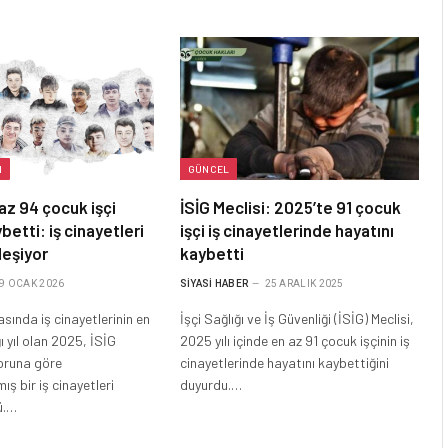
I
GÜNCEL
az 94 çocuk işçi
İSİG Meclisi: 2025’te 91 çocuk
betti: iş cinayetleri
işçi iş cinayetlerinde hayatını
leşiyor
kaybetti
9 OCAK 2026
SIYASI HABER
25 ARALIK 2025
ında iş cinayetlerinin en
İşçi Sağlığı ve İş Güvenliği (İSİG) Meclisi,
ı yıl olan 2025, İSİG
2025 yılı içinde en az 91 çocuk işçinin iş
poruna göre
cinayetlerinde hayatını kaybettiğini
mış bir iş cinayetleri
duyurdu.…
nü.…