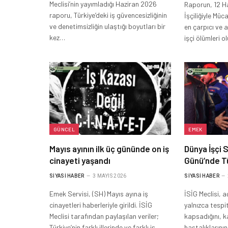
Meclisi’nin yayımladığı Haziran 2026
Raporun, 12 H
raporu, Türkiye’deki iş güvencesizliğinin
İşçiliğiyle Mü
ve denetimsizliğin ulaştığı boyutları bir
en çarpıcı ve 
kez…
işçi ölümleri 
GÜNCEL
EMEK
Mayıs ayının ilk üç gününde on iş
Dünya İşçi S
cinayeti yaşandı
Günü’nde T
SIYASI HABER
3 MAYIS 2026
SIYASI HABER
Emek Servisi, (SH) Mayıs ayına iş
İSİG Meclisi, 
cinayetleri haberleriyle girildi. İSİG
yalnızca tespit
Meclisi tarafından paylaşılan veriler;
kapsadığını, k
Türkiye’nin farklı illerinde ve farklı iş…
hastalıklarını