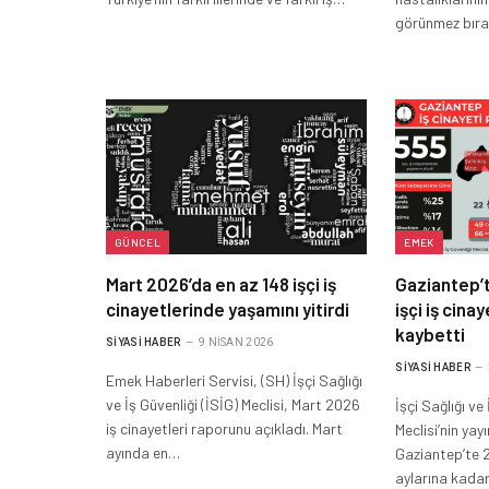
görünmez bıra
GÜNCEL
EMEK
Mart 2026’da en az 148 işçi iş
Gaziantep’t
cinayetlerinde yaşamını yitirdi
işçi iş cina
kaybetti
SIYASI HABER
9 NISAN 2026
SIYASI HABER
Emek Haberleri Servisi, (SH) İşçi Sağlığı
ve İş Güvenliği (İSİG) Meclisi, Mart 2026
İşçi Sağlığı ve
iş cinayetleri raporunu açıkladı. Mart
Meclisi’nin ya
ayında en…
Gaziantep’te 2
aylarına kada