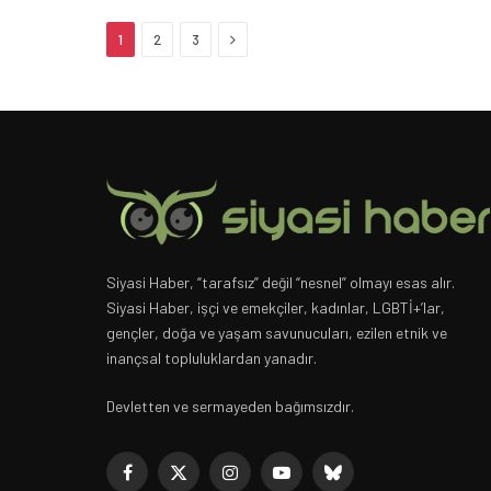
Next
1
2
3
Siyasi Haber, “tarafsız” değil “nesnel” olmayı esas alır.
Siyasi Haber, işçi ve emekçiler, kadınlar, LGBTİ+’lar,
gençler, doğa ve yaşam savunucuları, ezilen etnik ve
inançsal topluluklardan yanadır.
Devletten ve sermayeden bağımsızdır.
Facebook
X
Instagram
YouTube
Bluesky