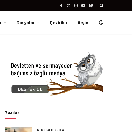
Facebook
X
Instagram
YouTube
Bluesky
(Twitter)
r
Dosyalar
Çeviriler
Arşiv
Yazılar
REMZI ALTUNPOLAT