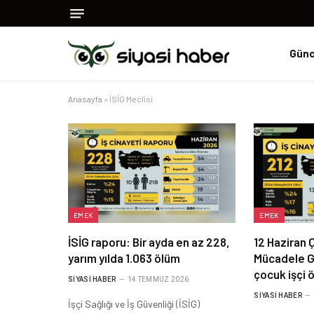
Günc
Anasayfa
»
İSİG Meclisi
EMEK
EMEK
İSİG raporu: Bir ayda en az 228,
12 Haziran Ç
yarım yılda 1.063 ölüm
Mücadele G
çocuk işçi 
SIYASI HABER
14 TEMMUZ 2026
SIYASI HABER
İşçi Sağlığı ve İş Güvenliği (İSİG)