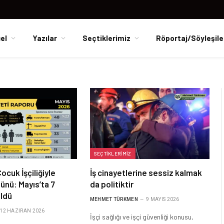
el
Yazılar
Seçtiklerimiz
Röportaj/Söyleşile
SEÇTIKLERIMIZ
ocuk İşçiliğiyle
İş cinayetlerine sessiz kalmak
ünü: Mayıs’ta 7
da politiktir
öldü
MEHMET TÜRKMEN
9 MAYIS 2026
12 HAZIRAN 2026
İşçi sağlığı ve işçi güvenliği konusu,