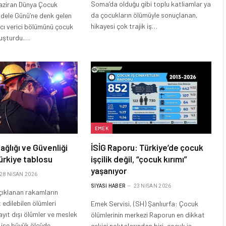
Soma’da olduğu gibi toplu katliamlar ya
aziran Dünya Çocuk
da çocukların ölümüyle sonuçlanan,
cadele Günü’ne denk gelen
hikayesi çok trajik iş…
acı verici bölümünü çocuk
oluşturdu.…
EMEK
ağlığı ve Güvenliği
İSİG Raporu: Türkiye’de çocuk
ürkiye tablosu
işçilik değil, “çocuk kırımı”
yaşanıyor
28 NISAN 2026
SIYASI HABER
23 NISAN 2026
açıklanan rakamların
 edilebilen ölümleri
Emek Servisi, (SH) Şanlıurfa: Çocuk
ayıt dışı ölümler ve meslek
ölümlerinin merkezi Raporun en dikkat
n ise büyük ölçüde
çekici noktalarından biri, çocuk iş