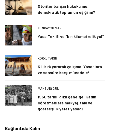
Otoriter barışın hukuku mu,
demokratik toplumun eşiği mi?
TUNCAY YILMAZ
Yasa Teklifi ve “bin kilometrelik yol”
KORKUT AKIN
Kılı kırk yararak çalışma: Yasaklara
ve sansüre karşı mücadele!
MAHSUNI GÜL
1930 tarihli gizli genelge: Kadın
öğretmenlere makyaj, takı ve
gösterişli kıyafet yasağı
Bağlantıda Kalın