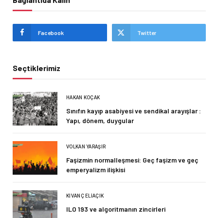
Facebook
Twitter
Seçtiklerimiz
HAKAN KOÇAK
Sınıfın kayıp asabiyesi ve sendikal arayışlar :
Yapı, dönem, duygular
VOLKAN YARAŞIR
Faşizmin normalleşmesi: Geç faşizm ve geç
emperyalizm ilişkisi
KIVANÇ ELIAÇIK
ILO 193 ve algoritmanın zincirleri