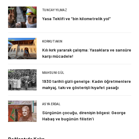
TUNCAY YILMAZ
Yasa Teklifi ve “bin kilometrelik yol”
KORKUT AKIN
Kılı kırk yararak çalışma: Yasaklara ve sansüre
karşı mücadele!
MAHSUNI GÜL
1930 tarihli gizli genelge: Kadın öğretmenlere
makyaj, takı ve gösterişli kıyafet yasağı
ASYA ERDAL
Sürgünün çocuğu, direnişin bilgesi: George
Habaş ve bugünün filistin’i
Bağlantıda Kalın