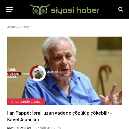
Anasayfa
»
İşgal
RÖPORTAJ/SÖYLEŞILER
Ilan Pappé: İsrail uzun vadede çözülüp çökebilir –
Kavel Alpaslan
KAVEL ALPASLAN
27 AĞUSTOS 2024