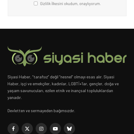
Gizlilik İlkesini okudum, onaylıyorum.
Siyasi Haber, “tarafsız” değil “nesnel” olmayı esas alır. Siyasi
Haber, işçi ve emekçiler, kadınlar, LGBTİ+’lar, gençler, doğa ve
yaşam savunucuları, ezilen etnik ve inançsal topluluklardan
yanadır.
Devletten ve sermayeden bağımsızdır.
Facebook
X
Instagram
YouTube
Bluesky