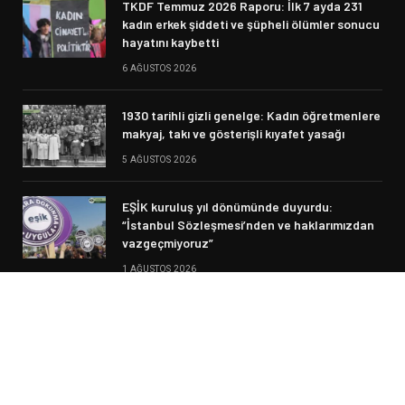
TKDF Temmuz 2026 Raporu: İlk 7 ayda 231
kadın erkek şiddeti ve şüpheli ölümler sonucu
hayatını kaybetti
6 AĞUSTOS 2026
1930 tarihli gizli genelge: Kadın öğretmenlere
makyaj, takı ve gösterişli kıyafet yasağı
5 AĞUSTOS 2026
EŞİK kuruluş yıl dönümünde duyurdu:
“İstanbul Sözleşmesi’nden ve haklarımızdan
vazgeçmiyoruz”
1 AĞUSTOS 2026
© 2026 Siyasi Haber. Designed by Fikir Meclisi.