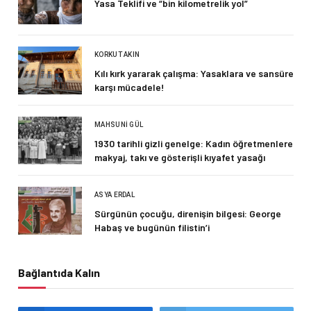
Yasa Teklifi ve “bin kilometrelik yol”
KORKUT AKIN
Kılı kırk yararak çalışma: Yasaklara ve sansüre
karşı mücadele!
MAHSUNI GÜL
1930 tarihli gizli genelge: Kadın öğretmenlere
makyaj, takı ve gösterişli kıyafet yasağı
ASYA ERDAL
Sürgünün çocuğu, direnişin bilgesi: George
Habaş ve bugünün filistin’i
Bağlantıda Kalın