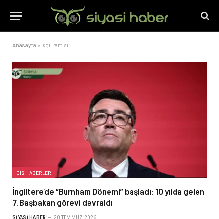
Anasayfa
»
İşçi Partisi
DIŞ HABERLER
İngiltere’de “Burnham Dönemi” başladı: 10 yılda gelen
7. Başbakan görevi devraldı
SIYASI HABER
20 TEMMUZ 2026