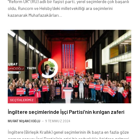
“Reform UK” (RU) adlı bir faşist parti, yerel seçimlerde çok başarılı
oldu, Runcorn ve Helsby’deki milletvekilliği ara seçimlerini
kazanarak Muhafazakârları…
SEÇTIKLERIMIZ
İngiltere seçimlerinde İşçi Partisi’nin kırılgan zaferi
MURAT NIŞANCIOĞLU
9 TEMMUZ 2024
İngiltere (Birleşik Krallık) genel seçimlerinin ilk başta en fazla göze
çarpan sonucu İşçi Partisi’nin ezici bir çoğunlukla iktidara gelmesi,