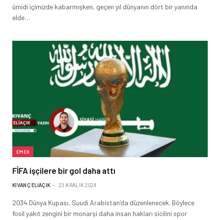
ümidi içimizde kabarmışken, geçen yıl dünyanın dört bir yanında
elde…
EMEK
FİFA işçilere bir gol daha attı
KIVANÇ ELIAÇIK
23 ARALIK 2024
2034 Dünya Kupası, Suudi Arabistan’da düzenlenecek. Böylece
fosil yakıt zengini bir monarşi daha insan hakları sicilini spor