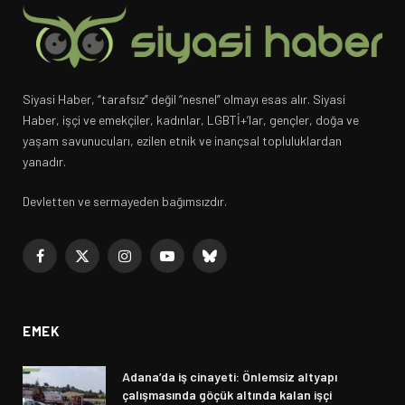
Siyasi Haber, “tarafsız” değil “nesnel” olmayı esas alır. Siyasi
Haber, işçi ve emekçiler, kadınlar, LGBTİ+’lar, gençler, doğa ve
yaşam savunucuları, ezilen etnik ve inançsal topluluklardan
yanadır.
Devletten ve sermayeden bağımsızdır.
Facebook
X
Instagram
YouTube
Bluesky
(Twitter)
EMEK
Adana’da iş cinayeti: Önlemsiz altyapı
çalışmasında göçük altında kalan işçi