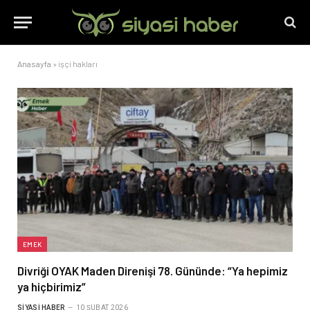
Anasayfa
»
işçi hakları
EMEK
Divriği OYAK Maden Direnişi 78. Gününde: “Ya hepimiz
ya hiçbirimiz”
SIYASI HABER
10 ŞUBAT 2026