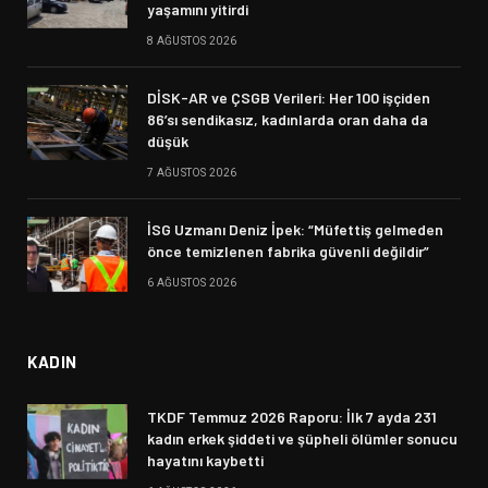
yaşamını yitirdi
8 AĞUSTOS 2026
DİSK-AR ve ÇSGB Verileri: Her 100 işçiden
86’sı sendikasız, kadınlarda oran daha da
düşük
7 AĞUSTOS 2026
İSG Uzmanı Deniz İpek: “Müfettiş gelmeden
önce temizlenen fabrika güvenli değildir”
6 AĞUSTOS 2026
KADIN
TKDF Temmuz 2026 Raporu: İlk 7 ayda 231
kadın erkek şiddeti ve şüpheli ölümler sonucu
hayatını kaybetti