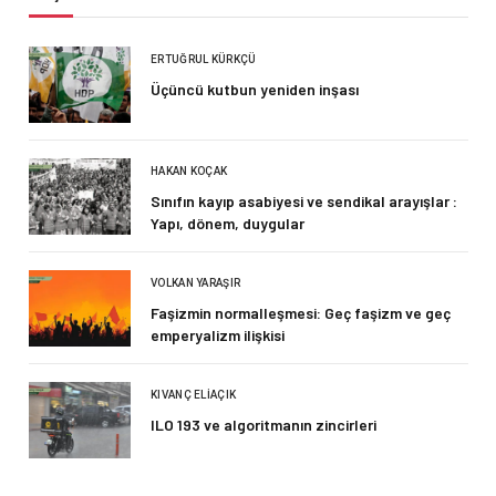
ERTUĞRUL KÜRKÇÜ
Üçüncü kutbun yeniden inşası
HAKAN KOÇAK
Sınıfın kayıp asabiyesi ve sendikal arayışlar :
Yapı, dönem, duygular
VOLKAN YARAŞIR
Faşizmin normalleşmesi: Geç faşizm ve geç
emperyalizm ilişkisi
KIVANÇ ELIAÇIK
ILO 193 ve algoritmanın zincirleri