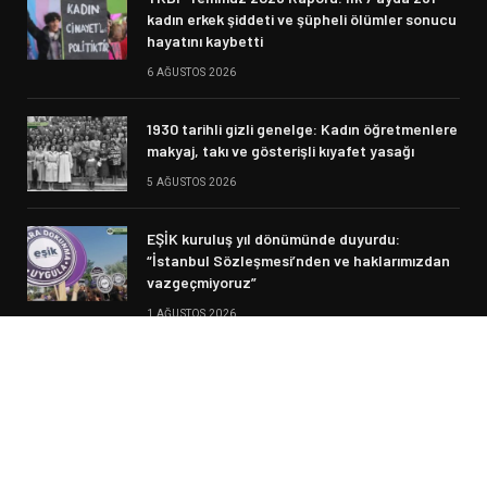
kadın erkek şiddeti ve şüpheli ölümler sonucu
hayatını kaybetti
6 AĞUSTOS 2026
1930 tarihli gizli genelge: Kadın öğretmenlere
makyaj, takı ve gösterişli kıyafet yasağı
5 AĞUSTOS 2026
EŞİK kuruluş yıl dönümünde duyurdu:
“İstanbul Sözleşmesi’nden ve haklarımızdan
vazgeçmiyoruz”
1 AĞUSTOS 2026
© 2026 Siyasi Haber. Designed by Fikir Meclisi.