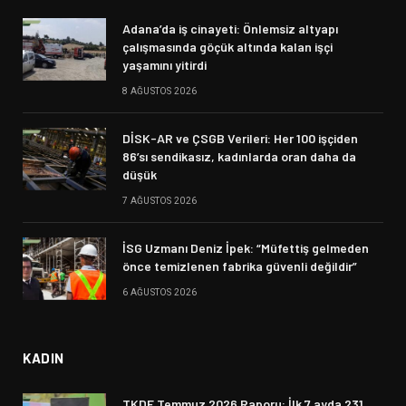
Adana’da iş cinayeti: Önlemsiz altyapı
çalışmasında göçük altında kalan işçi
yaşamını yitirdi
8 AĞUSTOS 2026
DİSK-AR ve ÇSGB Verileri: Her 100 işçiden
86’sı sendikasız, kadınlarda oran daha da
düşük
7 AĞUSTOS 2026
İSG Uzmanı Deniz İpek: “Müfettiş gelmeden
önce temizlenen fabrika güvenli değildir”
6 AĞUSTOS 2026
KADIN
TKDF Temmuz 2026 Raporu: İlk 7 ayda 231