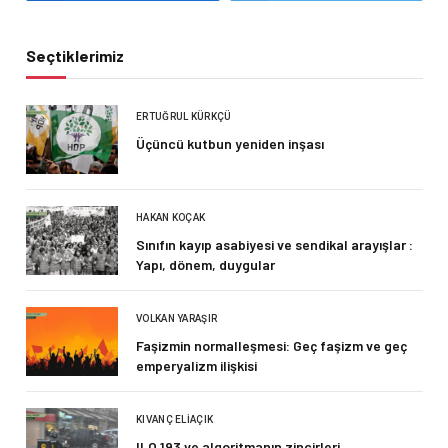
Seçtiklerimiz
ERTUĞRUL KÜRKÇÜ
Üçüncü kutbun yeniden inşası
HAKAN KOÇAK
Sınıfın kayıp asabiyesi ve sendikal arayışlar :
Yapı, dönem, duygular
VOLKAN YARAŞIR
Faşizmin normalleşmesi: Geç faşizm ve geç
emperyalizm ilişkisi
KIVANÇ ELIAÇIK
ILO 193 ve algoritmanın zincirleri