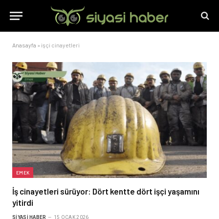
Anasayfa
»
işçi cinayetleri
EMEK
İş cinayetleri sürüyor: Dört kentte dört işçi yaşamını
yitirdi
SIYASI HABER
15 OCAK 2026