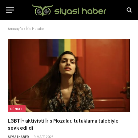
Anasayfa
»
İris Mozalar
GÜNCEL
LGBTİ+ aktivisti İris Mozalar, tutuklama talebiyle
sevk edildi
SIYASI HABER
9 MART 2025