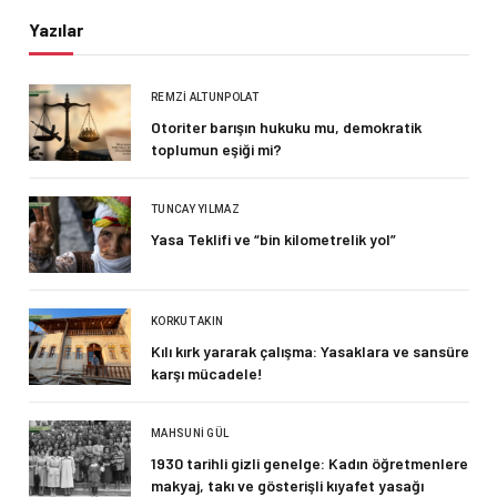
Yazılar
REMZI ALTUNPOLAT
Otoriter barışın hukuku mu, demokratik
toplumun eşiği mi?
TUNCAY YILMAZ
Yasa Teklifi ve “bin kilometrelik yol”
KORKUT AKIN
Kılı kırk yararak çalışma: Yasaklara ve sansüre
karşı mücadele!
MAHSUNI GÜL
1930 tarihli gizli genelge: Kadın öğretmenlere
makyaj, takı ve gösterişli kıyafet yasağı