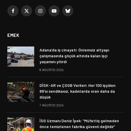
Facebook
X
Instagram
YouTube
Bluesky
(Twitter)
EMEK
Adana’da iş cinayeti: Önlemsiz altyapı
çalışmasında göçük altında kalan işçi
yaşamını yitirdi
8 AĞUSTOS 2026
DİSK-AR ve ÇSGB Verileri: Her 100 işçiden
86’sı sendikasız, kadınlarda oran daha da
düşük
7 AĞUSTOS 2026
İSG Uzmanı Deniz İpek: “Müfettiş gelmeden
önce temizlenen fabrika güvenli değildir”