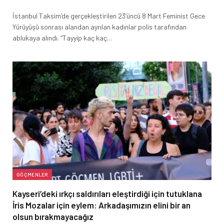
İstanbul Taksim’de gerçekleştirilen 23’üncü 8 Mart Feminist Gece
Yürüyüşü sonrası alandan ayrılan kadınlar polis tarafından
ablukaya alındı. “Tayyip kaç kaç…
GÖÇMENLER
Kayseri’deki ırkçı saldırıları eleştirdiği için tutuklana
İris Mozalar için eylem: Arkadaşımızın elini bir an
olsun bırakmayacağız