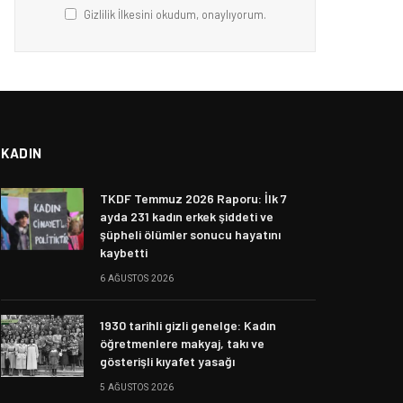
Gizlilik İlkesini okudum, onaylıyorum.
KADIN
TKDF Temmuz 2026 Raporu: İlk 7
ayda 231 kadın erkek şiddeti ve
şüpheli ölümler sonucu hayatını
kaybetti
6 AĞUSTOS 2026
1930 tarihli gizli genelge: Kadın
öğretmenlere makyaj, takı ve
gösterişli kıyafet yasağı
5 AĞUSTOS 2026