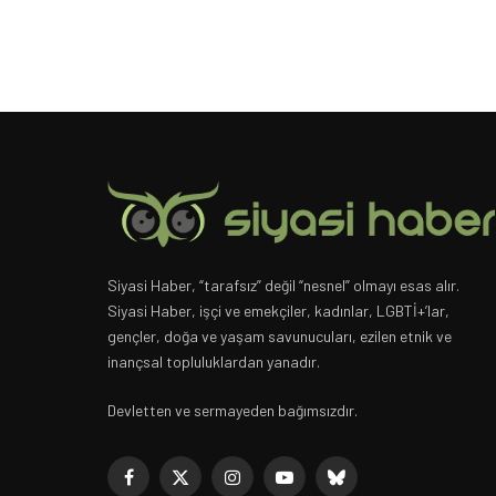
Siyasi Haber, “tarafsız” değil “nesnel” olmayı esas alır.
Siyasi Haber, işçi ve emekçiler, kadınlar, LGBTİ+’lar,
gençler, doğa ve yaşam savunucuları, ezilen etnik ve
inançsal topluluklardan yanadır.
Devletten ve sermayeden bağımsızdır.
Facebook
X
Instagram
YouTube
Bluesky