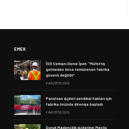
EMEK
İSG Uzmanı Deniz İpek: “Müfettiş
gelmeden önce temizlenen fabrika
güvenli değildir”
6 AĞUSTOS 2026
Panelsan işçileri sendikal hakları için
fabrika önünde direnişe başladı
4 AĞUSTOS 2026
Doruk Madencilik işçilerinin Meclis