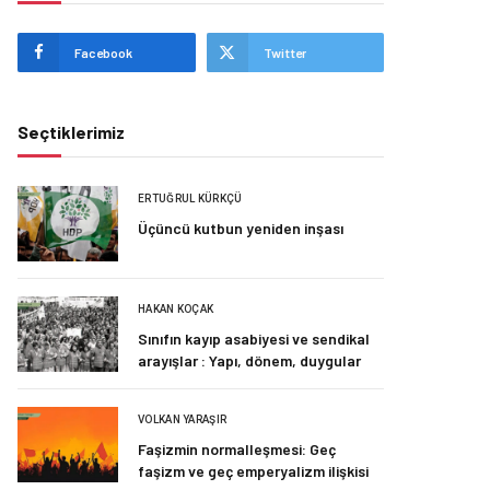
Facebook
Twitter
Seçtiklerimiz
ERTUĞRUL KÜRKÇÜ
Üçüncü kutbun yeniden inşası
HAKAN KOÇAK
Sınıfın kayıp asabiyesi ve sendikal
arayışlar : Yapı, dönem, duygular
VOLKAN YARAŞIR
Faşizmin normalleşmesi: Geç
faşizm ve geç emperyalizm ilişkisi