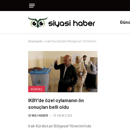
Günc
Anasayfa
»
Irak Kürdistan Bölgesel Yönetimi
GÜNCEL
IKBY’de özel oylamanın ön
sonuçları belli oldu
SIYASI HABER
19 EKIM 2024
Irak Kürdistan Bölgesel Yönetimi’nde