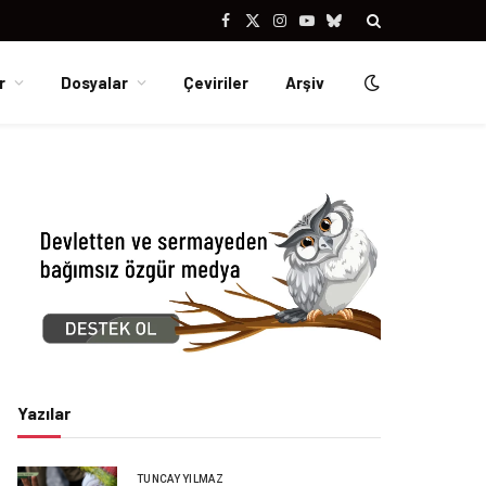
Facebook
X
Instagram
YouTube
Bluesky
(Twitter)
r
Dosyalar
Çeviriler
Arşiv
Yazılar
TUNCAY YILMAZ