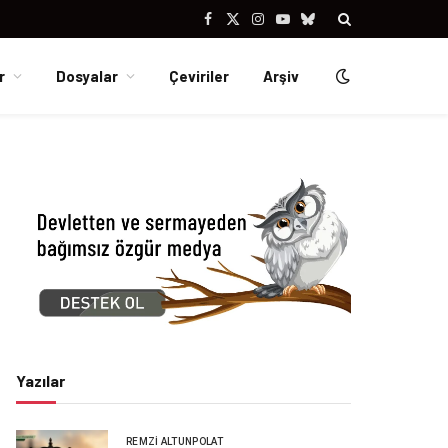
Facebook
X
Instagram
YouTube
Bluesky
(Twitter)
r
Dosyalar
Çeviriler
Arşiv
Yazılar
REMZI ALTUNPOLAT