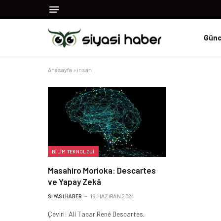
Günc
Anasayfa
»
insan
BILIM TEKNOLOJI
Masahiro Morioka: Descartes
ve Yapay Zekâ
SIYASI HABER
19 HAZIRAN 2024
Çeviri: Ali Tacar René Descartes,