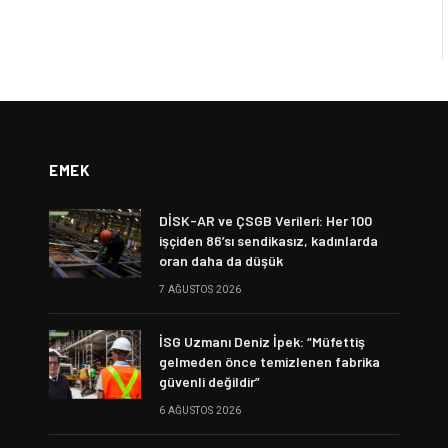
EMEK
DİSK-AR ve ÇSGB Verileri: Her 100
işçiden 86’sı sendikasız, kadınlarda
oran daha da düşük
7 AĞUSTOS 2026
İSG Uzmanı Deniz İpek: “Müfettiş
gelmeden önce temizlenen fabrika
güvenli değildir”
6 AĞUSTOS 2026