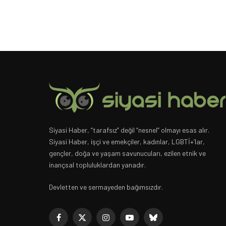
Siyasi Haber, “tarafsız” değil “nesnel” olmayı esas alır.
Siyasi Haber, işçi ve emekçiler, kadınlar, LGBTİ+’lar,
gençler, doğa ve yaşam savunucuları, ezilen etnik ve
inançsal topluluklardan yanadır.
Devletten ve sermayeden bağımsızdır.
Facebook
X
Instagram
YouTube
Bluesky