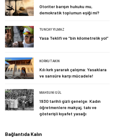
Otoriter barışın hukuku mu,
demokratik toplumun eşiği mi?
TUNCAY YILMAZ
Yasa Teklifi ve “bin kilometrelik yol”
KORKUT AKIN
Kılı kırk yararak çalışma: Yasaklara
ve sansüre karşı mücadele!
MAHSUNI GÜL
1930 tarihli gizli genelge: Kadın
öğretmenlere makyaj, takı ve
gösterişli kıyafet yasağı
Bağlantıda Kalın