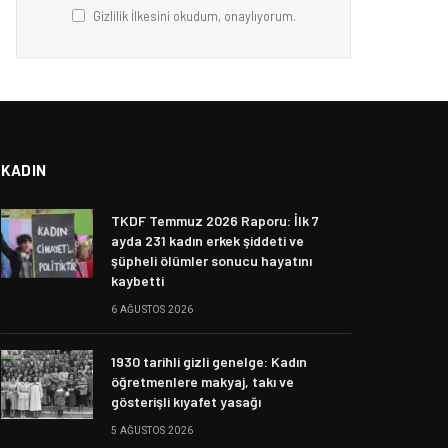
Gizlilik İlkesini okudum, onaylıyorum.
KADIN
TKDF Temmuz 2026 Raporu: İlk 7
ayda 231 kadın erkek şiddeti ve
şüpheli ölümler sonucu hayatını
kaybetti
6 AĞUSTOS 2026
1930 tarihli gizli genelge: Kadın
öğretmenlere makyaj, takı ve
gösterişli kıyafet yasağı
5 AĞUSTOS 2026