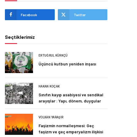
Facebook
Twitter
Seçtiklerimiz
ERTUĞRUL KÜRKÇÜ
Üçüncü kutbun yeniden inşası
HAKAN KOÇAK
Sınıfın kayıp asabiyesi ve sendikal
arayışlar : Yapı, dönem, duygular
VOLKAN YARAŞIR
Faşizmin normalleşmesi: Geç
faşizm ve geç emperyalizm ilişkisi