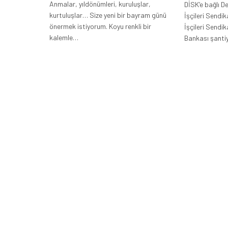
Anmalar, yıldönümleri, kuruluşlar,
DİSK’e bağlı D
kurtuluşlar… Size yeni bir bayram günü
İşçileri Sendik
önermek istiyorum. Koyu renkli bir
İşçileri Sendik
kalemle…
Bankası şanti