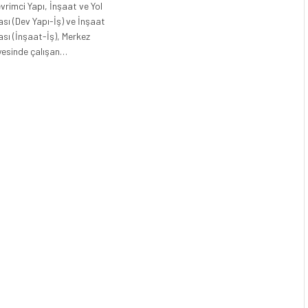
evrimci Yapı, İnşaat ve Yol
ası (Dev Yapı-İş) ve İnşaat
ası (İnşaat-İş), Merkez
yesinde çalışan…