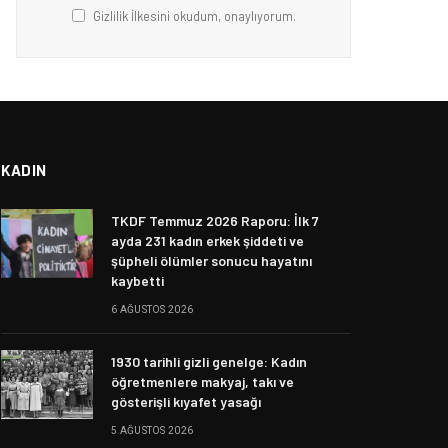
Gizlilik İlkesini okudum, onaylıyorum.
KADIN
TKDF Temmuz 2026 Raporu: İlk 7
ayda 231 kadın erkek şiddeti ve
şüpheli ölümler sonucu hayatını
kaybetti
6 AĞUSTOS 2026
1930 tarihli gizli genelge: Kadın
öğretmenlere makyaj, takı ve
gösterişli kıyafet yasağı
5 AĞUSTOS 2026