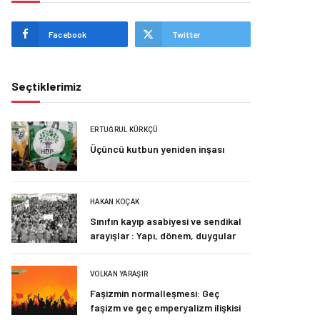
Facebook
Twitter
Seçtiklerimiz
ERTUĞRUL KÜRKÇÜ
Üçüncü kutbun yeniden inşası
HAKAN KOÇAK
Sınıfın kayıp asabiyesi ve sendikal
arayışlar : Yapı, dönem, duygular
VOLKAN YARAŞIR
Faşizmin normalleşmesi: Geç
faşizm ve geç emperyalizm ilişkisi