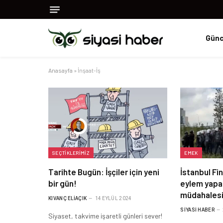
Günc
Anasayfa
»
İnşaat-İş
SEÇTIKLERIMIZ
EMEK
Tarihte Bugün: İşçiler için yeni
İstanbul F
bir gün!
eylem yapan
müdahales
KIVANÇ ELIAÇIK
14 EYLÜL 2024
SIYASI HABER
Siyaset, takvime işaretli günleri sever!