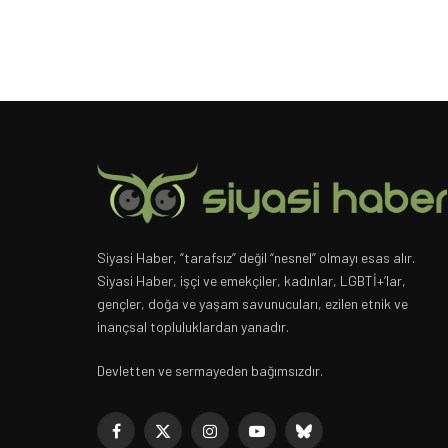
Siyasi Haber, “tarafsız” değil “nesnel” olmayı esas alır.
Siyasi Haber, işçi ve emekçiler, kadınlar, LGBTİ+’lar,
gençler, doğa ve yaşam savunucuları, ezilen etnik ve
inançsal topluluklardan yanadır.
Devletten ve sermayeden bağımsızdır.
Facebook
X
Instagram
YouTube
Bluesky