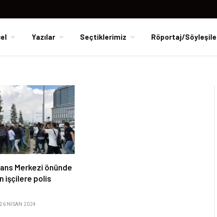
el
Yazılar
Seçtiklerimiz
Röportaj/Söyleşile
inans Merkezi önünde
 işçilere polis
i
26 NISAN 2024