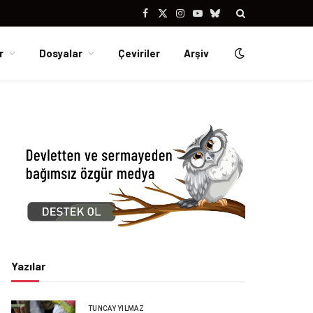
Facebook
X
Instagram
YouTube
Bluesky
(Twitter)
r
Dosyalar
Çeviriler
Arşiv
Yazılar
TUNCAY YILMAZ