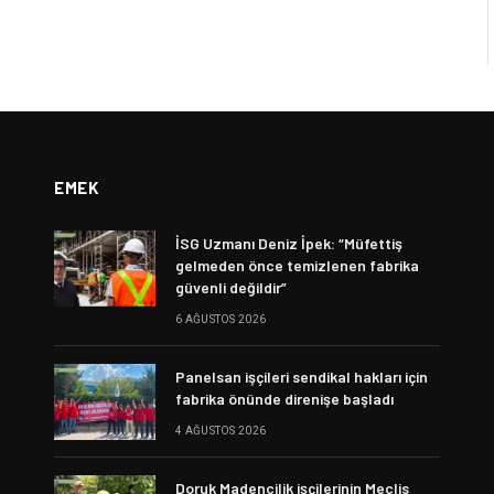
EMEK
İSG Uzmanı Deniz İpek: “Müfettiş
gelmeden önce temizlenen fabrika
güvenli değildir”
6 AĞUSTOS 2026
Panelsan işçileri sendikal hakları için
fabrika önünde direnişe başladı
4 AĞUSTOS 2026
Doruk Madencilik işçilerinin Meclis