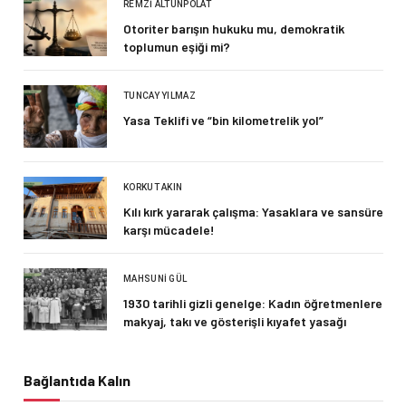
REMZI ALTUNPOLAT
Otoriter barışın hukuku mu, demokratik
toplumun eşiği mi?
TUNCAY YILMAZ
Yasa Teklifi ve “bin kilometrelik yol”
KORKUT AKIN
Kılı kırk yararak çalışma: Yasaklara ve sansüre
karşı mücadele!
MAHSUNI GÜL
1930 tarihli gizli genelge: Kadın öğretmenlere
makyaj, takı ve gösterişli kıyafet yasağı
Bağlantıda Kalın