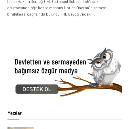
İnsan Hakları Derneği (İHD) İstanbul Şubesi, 655’inci F
oturmasında ağır hasta mahpus Hatice Onaran’ın serbest
bırakılması çağrısında bulundu. İHD Beyoğlu’ndaki…
Yazılar