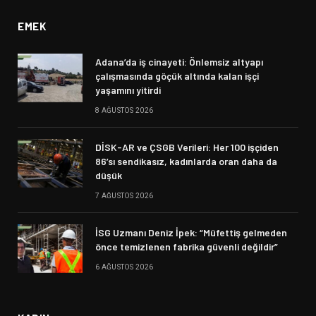
EMEK
Adana’da iş cinayeti: Önlemsiz altyapı
çalışmasında göçük altında kalan işçi
yaşamını yitirdi
8 AĞUSTOS 2026
DİSK-AR ve ÇSGB Verileri: Her 100 işçiden
86’sı sendikasız, kadınlarda oran daha da
düşük
7 AĞUSTOS 2026
İSG Uzmanı Deniz İpek: “Müfettiş gelmeden
önce temizlenen fabrika güvenli değildir”
6 AĞUSTOS 2026