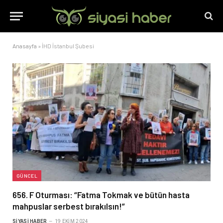
Anasayfa
»
İHD İstanbul Şubesi
GÜNCEL
656. F Oturması: “Fatma Tokmak ve bütün hasta
mahpuslar serbest bırakılsın!”
SIYASI HABER
19 EKIM 2024