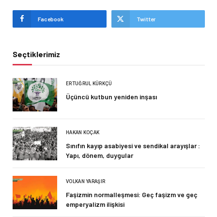
Facebook
Twitter
Seçtiklerimiz
ERTUĞRUL KÜRKÇÜ
Üçüncü kutbun yeniden inşası
HAKAN KOÇAK
Sınıfın kayıp asabiyesi ve sendikal arayışlar :
Yapı, dönem, duygular
VOLKAN YARAŞIR
Faşizmin normalleşmesi: Geç faşizm ve geç
emperyalizm ilişkisi