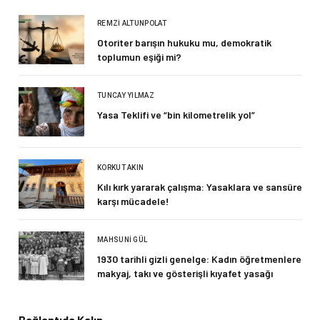
REMZI ALTUNPOLAT
Otoriter barışın hukuku mu, demokratik
toplumun eşiği mi?
TUNCAY YILMAZ
Yasa Teklifi ve “bin kilometrelik yol”
KORKUT AKIN
Kılı kırk yararak çalışma: Yasaklara ve sansüre
karşı mücadele!
MAHSUNI GÜL
1930 tarihli gizli genelge: Kadın öğretmenlere
makyaj, takı ve gösterişli kıyafet yasağı
Bağlantıda Kalın