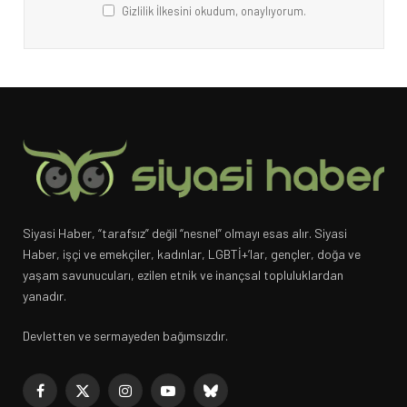
Gizlilik İlkesini okudum, onaylıyorum.
Siyasi Haber, “tarafsız” değil “nesnel” olmayı esas alır. Siyasi
Haber, işçi ve emekçiler, kadınlar, LGBTİ+’lar, gençler, doğa ve
yaşam savunucuları, ezilen etnik ve inançsal topluluklardan
yanadır.
Devletten ve sermayeden bağımsızdır.
Facebook
X
Instagram
YouTube
Bluesky