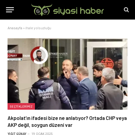
Anasayfa
»
ihale yolsuzluğu
SEÇTIKLERIMIZ
Akpolat’ın ifadesi bize ne anlatıyor? Ortada CHP veya
AKP değil, soygun düzeni var
YIĞIT GÜNAY
19 OCAK 2025