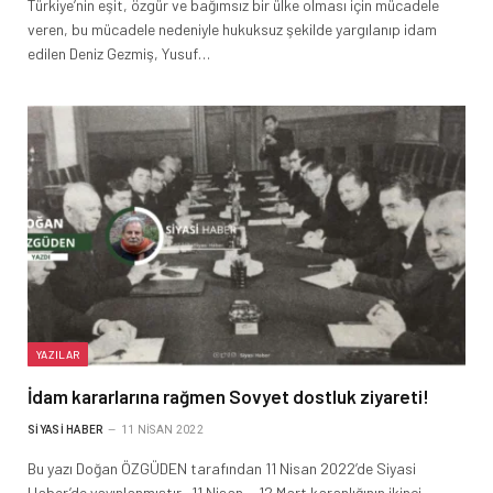
Türkiye’nin eşit, özgür ve bağımsız bir ülke olması için mücadele
veren, bu mücadele nedeniyle hukuksuz şekilde yargılanıp idam
edilen Deniz Gezmiş, Yusuf…
YAZILAR
İdam kararlarına rağmen Sovyet dostluk ziyareti!
SIYASI HABER
11 NISAN 2022
Bu yazı Doğan ÖZGÜDEN tarafından 11 Nisan 2022’de Siyasi
Haber’de yayınlanmıştır. 11 Nisan… 12 Mart karanlığının ikinci