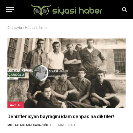
Anasayfa
»
Hüseyin İnana
YAZILAR
Deniz’ler isyan bayrağını idam sehpasına diktiler!
MUSTAFA KEMAL KAÇAROĞLU
6 MAYIS 2024