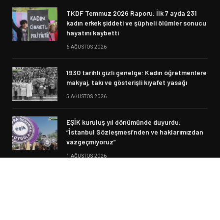
TKDF Temmuz 2026 Raporu: İlk 7 ayda 231
kadın erkek şiddeti ve şüpheli ölümler sonucu
hayatını kaybetti
6 AĞUSTOS 2026
1930 tarihli gizli genelge: Kadın öğretmenlere
makyaj, takı ve gösterişli kıyafet yasağı
5 AĞUSTOS 2026
EŞİK kuruluş yıl dönümünde duyurdu:
“İstanbul Sözleşmesi’nden ve haklarımızdan
vazgeçmiyoruz”
1 AĞUSTOS 2026
© 2026 Siyasi Haber. Designed by Fikir Meclisi.