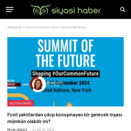
Anasayfa
»
Hükümetlerarası İklim Değişikliği Paneli
SEÇTIKLERIMIZ
Fosil yakıtlardan çıkışı konuşmayan bir gelecek inşası
mümkün olabilir mi?
PELIN CENGIZ
21 EYLÜL 2024