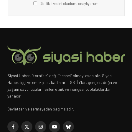
Gizlilik İlkesini okudum, onaylıyorum.
Siyasi Haber, “tarafsız” değil “nesnel” olmayı esas alır. Siyasi
Haber, işçi ve emekçiler, kadınlar, LGBTİ+’lar, gençler, doğa ve
yaşam savunucuları, ezilen etnik ve inançsal topluluklardan
yanadır.
Devletten ve sermayeden bağımsızdır.
Facebook
X
Instagram
YouTube
Bluesky