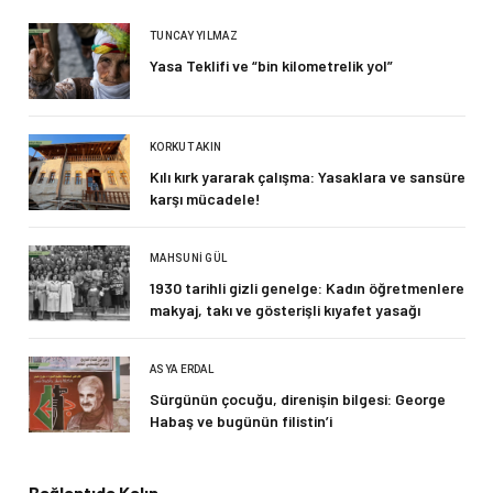
TUNCAY YILMAZ
Yasa Teklifi ve “bin kilometrelik yol”
KORKUT AKIN
Kılı kırk yararak çalışma: Yasaklara ve sansüre
karşı mücadele!
MAHSUNI GÜL
1930 tarihli gizli genelge: Kadın öğretmenlere
makyaj, takı ve gösterişli kıyafet yasağı
ASYA ERDAL
Sürgünün çocuğu, direnişin bilgesi: George
Habaş ve bugünün filistin’i
Bağlantıda Kalın