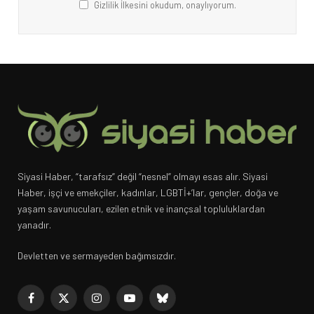
Gizlilik İlkesini okudum, onaylıyorum.
Siyasi Haber, “tarafsız” değil “nesnel” olmayı esas alır. Siyasi
Haber, işçi ve emekçiler, kadınlar, LGBTİ+’lar, gençler, doğa ve
yaşam savunucuları, ezilen etnik ve inançsal topluluklardan
yanadır.
Devletten ve sermayeden bağımsızdır.
Facebook
X
Instagram
YouTube
Bluesky