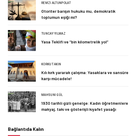
REMZI ALTUNPOLAT
Otoriter barışın hukuku mu, demokratik
toplumun eşiği mi?
TUNCAY YILMAZ
Yasa Teklifi ve “bin kilometrelik yol”
KORKUT AKIN
Kılı kırk yararak çalışma: Yasaklara ve sansüre
karşı mücadele!
MAHSUNI GÜL
1930 tarihli gizli genelge: Kadın öğretmenlere
makyaj, takı ve gösterişli kıyafet yasağı
Bağlantıda Kalın