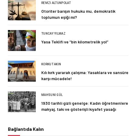
REMZI ALTUNPOLAT
Otoriter barışın hukuku mu, demokratik
toplumun eşiği mi?
TUNCAY YILMAZ
Yasa Teklifi ve “bin kilometrelik yol”
KORKUT AKIN
Kılı kırk yararak çalışma: Yasaklara ve sansüre
karşı mücadele!
MAHSUNI GÜL
1930 tarihli gizli genelge: Kadın öğretmenlere
makyaj, takı ve gösterişli kıyafet yasağı
Bağlantıda Kalın