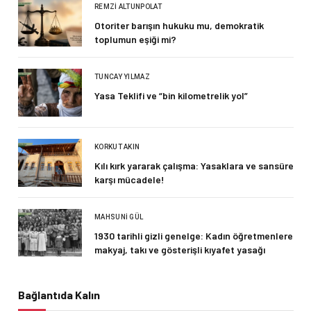
REMZI ALTUNPOLAT
Otoriter barışın hukuku mu, demokratik
toplumun eşiği mi?
TUNCAY YILMAZ
Yasa Teklifi ve “bin kilometrelik yol”
KORKUT AKIN
Kılı kırk yararak çalışma: Yasaklara ve sansüre
karşı mücadele!
MAHSUNI GÜL
1930 tarihli gizli genelge: Kadın öğretmenlere
makyaj, takı ve gösterişli kıyafet yasağı
Bağlantıda Kalın