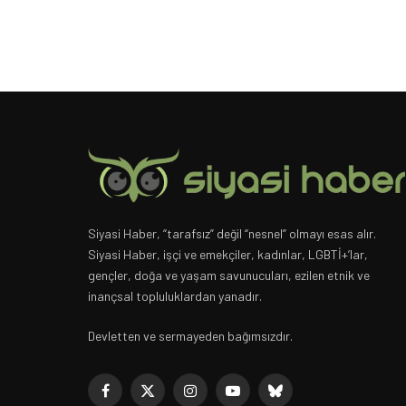
Siyasi Haber, “tarafsız” değil “nesnel” olmayı esas alır.
Siyasi Haber, işçi ve emekçiler, kadınlar, LGBTİ+’lar,
gençler, doğa ve yaşam savunucuları, ezilen etnik ve
inançsal topluluklardan yanadır.
Devletten ve sermayeden bağımsızdır.
Facebook
X
Instagram
YouTube
Bluesky