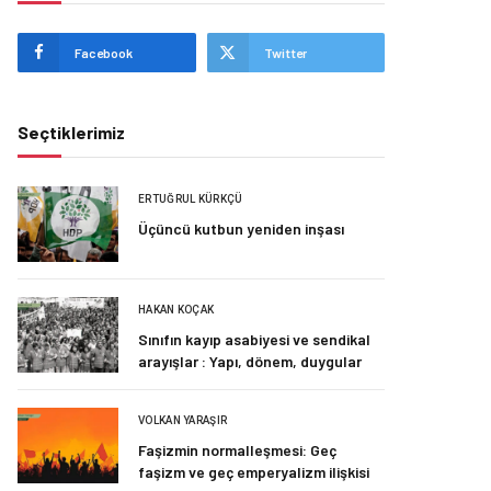
Facebook
Twitter
Seçtiklerimiz
ERTUĞRUL KÜRKÇÜ
Üçüncü kutbun yeniden inşası
HAKAN KOÇAK
Sınıfın kayıp asabiyesi ve sendikal
arayışlar : Yapı, dönem, duygular
VOLKAN YARAŞIR
Faşizmin normalleşmesi: Geç
faşizm ve geç emperyalizm ilişkisi