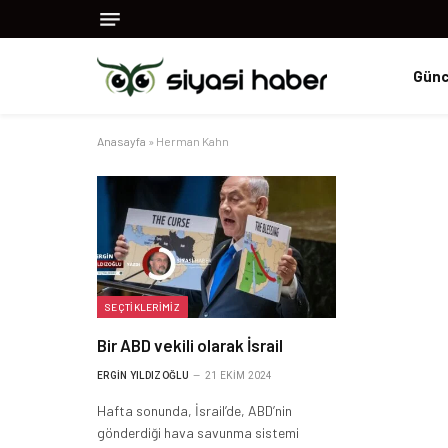
Günc
Anasayfa
»
Herman Kahn
SEÇTIKLERIMIZ
Bir ABD vekili olarak İsrail
ERGIN YILDIZOĞLU
21 EKIM 2024
Hafta sonunda, İsrail’de, ABD’nin
gönderdiği hava savunma sistemi