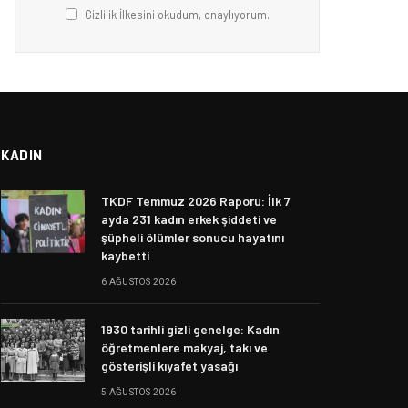
Gizlilik İlkesini okudum, onaylıyorum.
KADIN
TKDF Temmuz 2026 Raporu: İlk 7
ayda 231 kadın erkek şiddeti ve
şüpheli ölümler sonucu hayatını
kaybetti
6 AĞUSTOS 2026
1930 tarihli gizli genelge: Kadın
öğretmenlere makyaj, takı ve
gösterişli kıyafet yasağı
5 AĞUSTOS 2026