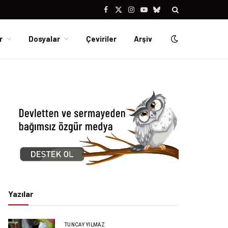
Facebook
X
Instagram
YouTube
Bluesky
(Twitter)
r
Dosyalar
Çeviriler
Arşiv
Yazılar
TUNCAY YILMAZ