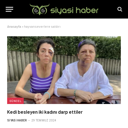
Anasayfa
»
hayvanseverlere saldırı
GÜNCEL
Kedi besleyen iki kadını darp ettiler
SIYASI HABER
29 TEMMUZ 2024