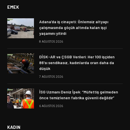
EMEK
Adana’da iş cinayeti: Önlemsiz altyapı
çalışmasında göçük altında kalan işçi
yaşamını yitirdi
8 AĞUSTOS 2026
DİSK-AR ve ÇSGB Verileri: Her 100 işçiden
86’sı sendikasız, kadınlarda oran daha da
düşük
7 AĞUSTOS 2026
İSG Uzmanı Deniz İpek: “Müfettiş gelmeden
önce temizlenen fabrika güvenli değildir”
6 AĞUSTOS 2026
KADIN