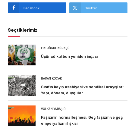
Facebook
Twitter
Seçtiklerimiz
ERTUĞRUL KÜRKÇÜ
Üçüncü kutbun yeniden inşası
HAKAN KOÇAK
Sınıfın kayıp asabiyesi ve sendikal arayışlar :
Yapı, dönem, duygular
VOLKAN YARAŞIR
Faşizmin normalleşmesi: Geç faşizm ve geç
emperyalizm ilişkisi