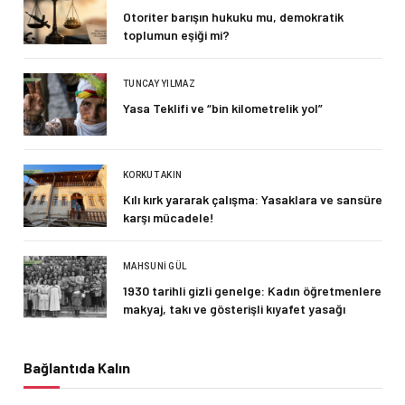
Otoriter barışın hukuku mu, demokratik
toplumun eşiği mi?
TUNCAY YILMAZ
Yasa Teklifi ve “bin kilometrelik yol”
KORKUT AKIN
Kılı kırk yararak çalışma: Yasaklara ve sansüre
karşı mücadele!
MAHSUNI GÜL
1930 tarihli gizli genelge: Kadın öğretmenlere
makyaj, takı ve gösterişli kıyafet yasağı
Bağlantıda Kalın