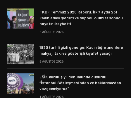
TKDF Temmuz 2026 Raporu: İlk 7 ayda 231
kadın erkek şiddeti ve şüpheli ölümler sonucu
hayatını kaybetti
6 AĞUSTOS 2026
1930 tarihli gizli genelge: Kadın öğretmenlere
makyaj, takı ve gösterişli kıyafet yasağı
5 AĞUSTOS 2026
EŞİK kuruluş yıl dönümünde duyurdu:
“İstanbul Sözleşmesi’nden ve haklarımızdan
vazgeçmiyoruz”
1 AĞUSTOS 2026
© 2026 Siyasi Haber. Designed by Fikir Meclisi.