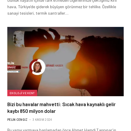
Günlük hayatın içinde fark etmeden ciğerlerimize çektiğimiz kirli
hava, Türkiye’de giderek büyüyen görünmez bir tehlike. Özellikle
sanayi tesisleri, termik santraller…
EKOLOJI VE KENT
Bizi bu havalar mahvetti: Sıcak hava kaynaklı gelir
kaybı 850 milyon dolar
PELIN CENGIZ
3 KASIM 2024
Bu yazıyı yazmaya başlamadan önce Ahmet Hamdi Tanpınar’ın,