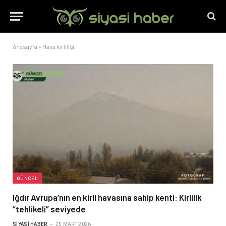
Anasayfa
»
Hava kirliliği
GÜNCEL
Iğdır Avrupa’nın en kirli havasına sahip kenti: Kirlilik
“tehlikeli” seviyede
SIYASI HABER
25 MART 2026