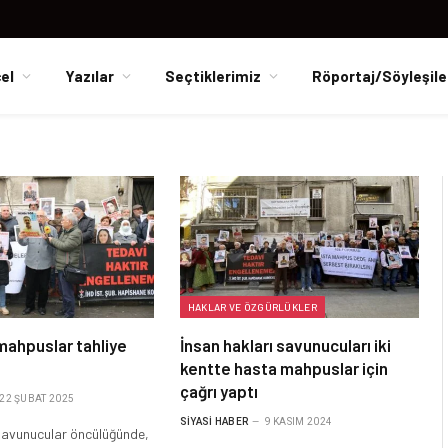
el
Yazılar
Seçtiklerimiz
Röportaj/Söyleşile
HAKLAR VE ÖZGÜRLÜKLER
mahpuslar tahliye
İnsan hakları savunucuları iki
kentte hasta mahpuslar için
çağrı yaptı
22 ŞUBAT 2025
SIYASI HABER
9 KASIM 2024
 savunucular öncülüğünde,