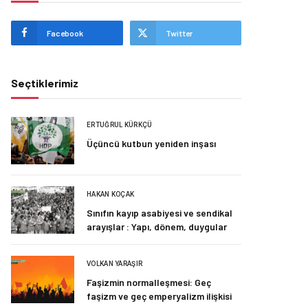
Facebook
Twitter
Seçtiklerimiz
ERTUĞRUL KÜRKÇÜ
Üçüncü kutbun yeniden inşası
HAKAN KOÇAK
Sınıfın kayıp asabiyesi ve sendikal
arayışlar : Yapı, dönem, duygular
VOLKAN YARAŞIR
Faşizmin normalleşmesi: Geç
faşizm ve geç emperyalizm ilişkisi