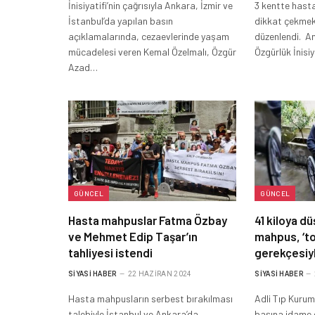
İnisiyatifi’nin çağrısıyla Ankara, İzmir ve
3 kentte hast
İstanbul’da yapılan basın
dikkat çekmek
açıklamalarında, cezaevlerinde yaşam
düzenlendi. A
mücadelesi veren Kemal Özelmalı, Özgür
Özgürlük İnisi
Azad…
GÜNCEL
GÜNCEL
Hasta mahpuslar Fatma Özbay
41 kiloya d
ve Mehmet Edip Taşar’ın
mahpus, ‘top
tahliyesi istendi
gerekçesiyl
SIYASI HABER
22 HAZIRAN 2024
SIYASI HABER
Hasta mahpusların serbest bırakılması
Adli Tıp Kurum
talebiyle İstanbul ve Ankara’da
başına idame 