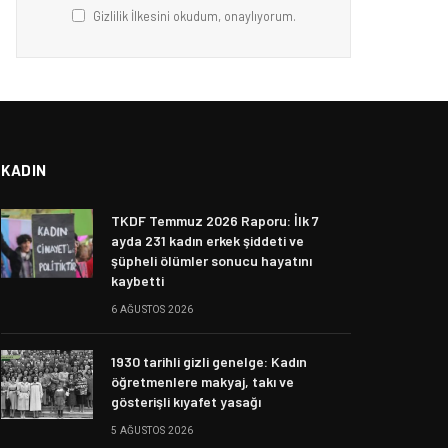
Gizlilik İlkesini okudum, onaylıyorum.
KADIN
TKDF Temmuz 2026 Raporu: İlk 7
ayda 231 kadın erkek şiddeti ve
şüpheli ölümler sonucu hayatını
kaybetti
6 AĞUSTOS 2026
1930 tarihli gizli genelge: Kadın
öğretmenlere makyaj, takı ve
gösterişli kıyafet yasağı
5 AĞUSTOS 2026