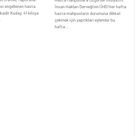
esi engellenen hasta
İnsan Hakları Derneği’nin (İHD) her hafta
adir Kuday, 41 kiloya
hasta mahpusların durumuna dikkat
…
çekmek için yaptıkları eylemler bu
hafta…