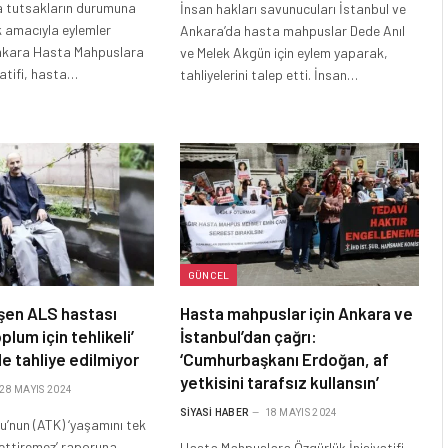
a tutsakların durumuna
İnsan hakları savunucuları İstanbul ve
 amacıyla eylemler
Ankara’da hasta mahpuslar Dede Anıl
nkara Hasta Mahpuslara
ve Melek Akgün için eylem yaparak,
yatifi, hasta…
tahliyelerini talep etti. İnsan…
GÜNCEL
üşen ALS hastası
Hasta mahpuslar için Ankara ve
lum için tehlikeli’
İstanbul’dan çağrı:
e tahliye edilmiyor
‘Cumhurbaşkanı Erdoğan, af
yetkisini tarafsız kullansın’
28 MAYIS 2024
SIYASI HABER
18 MAYIS 2024
u’nun (ATK) ‘yaşamını tek
ettiremez’ raporuna
Hasta Mahpuslara Özgürlük İnisiyatifi,