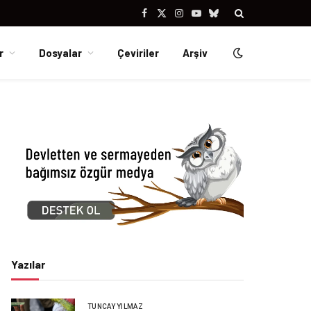
Facebook
X
Instagram
YouTube
Bluesky
(Twitter)
r
Dosyalar
Çeviriler
Arşiv
Yazılar
TUNCAY YILMAZ