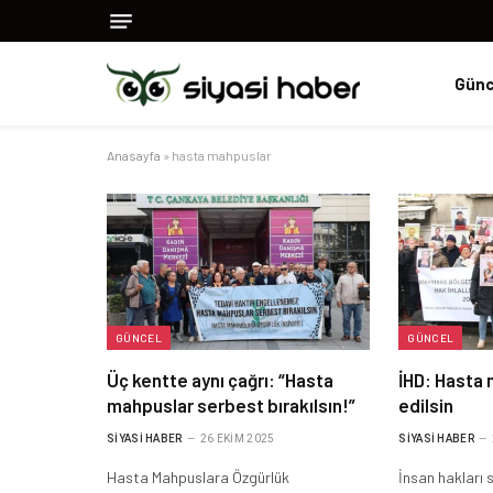
Günc
Anasayfa
»
hasta mahpuslar
GÜNCEL
GÜNCEL
Üç kentte aynı çağrı: “Hasta
İHD: Hasta 
mahpuslar serbest bırakılsın!”
edilsin
SIYASI HABER
26 EKIM 2025
SIYASI HABER
Hasta Mahpuslara Özgürlük
İnsan hakları