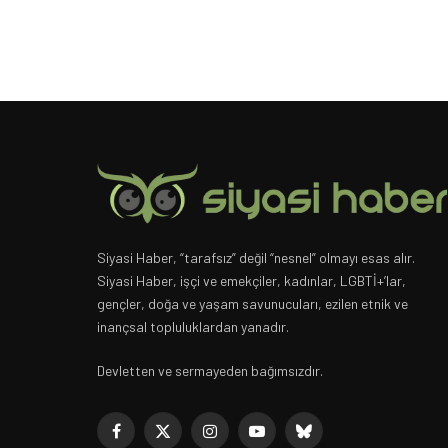
Siyasi Haber, “tarafsız” değil “nesnel” olmayı esas alır.
Siyasi Haber, işçi ve emekçiler, kadınlar, LGBTİ+’lar,
gençler, doğa ve yaşam savunucuları, ezilen etnik ve
inançsal topluluklardan yanadır.
Devletten ve sermayeden bağımsızdır.
Facebook
X
Instagram
YouTube
Bluesky