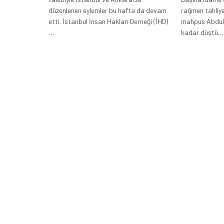
düzenlenen eylemler bu hafta da devam
rağmen tahliy
etti. İstanbul İnsan Hakları Derneği (İHD)
mahpus Abdulk
…
kadar düştü.