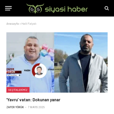
Anasayfa
»
Halil Falyalı
SEÇTIKLERIMIZ
‘Yavru’ vatan: Dokunan yanar
ZAFER YÖRÜK
7 MAYIS 2025