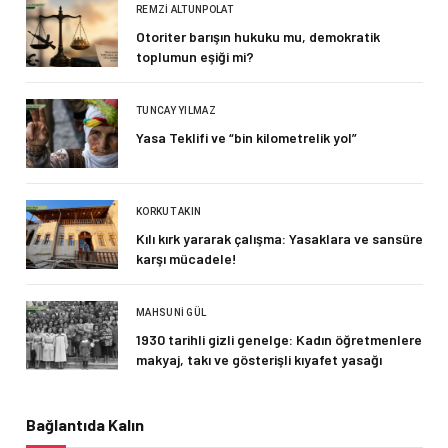
REMZI ALTUNPOLAT
Otoriter barışın hukuku mu, demokratik
toplumun eşiği mi?
TUNCAY YILMAZ
Yasa Teklifi ve “bin kilometrelik yol”
KORKUT AKIN
Kılı kırk yararak çalışma: Yasaklara ve sansüre
karşı mücadele!
MAHSUNI GÜL
1930 tarihli gizli genelge: Kadın öğretmenlere
makyaj, takı ve gösterişli kıyafet yasağı
Bağlantıda Kalın