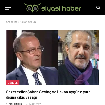
Anasayfa
»
Hakan Aygün
GÜNCEL
Gazeteciler Şaban Sevinç ve Hakan Aygün’e yurt
dışına çıkış yasağı
SIYASI HABER
27 MART 2025