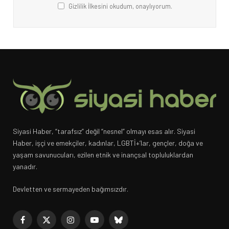
Gizlilik İlkesini okudum, onaylıyorum.
Siyasi Haber, “tarafsız” değil “nesnel” olmayı esas alır. Siyasi
Haber, işçi ve emekçiler, kadınlar, LGBTİ+’lar, gençler, doğa ve
yaşam savunucuları, ezilen etnik ve inançsal topluluklardan
yanadır.
Devletten ve sermayeden bağımsızdır.
Facebook
X
Instagram
YouTube
Bluesky