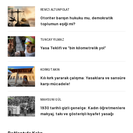
REMZI ALTUNPOLAT
Otoriter barışın hukuku mu, demokratik
toplumun eşiği mi?
TUNCAY YILMAZ
Yasa Teklifi ve “bin kilometrelik yol”
KORKUT AKIN
Kılı kırk yararak çalışma: Yasaklara ve sansüre
karşı mücadele!
MAHSUNI GÜL
1930 tarihli gizli genelge: Kadın öğretmenlere
makyaj, takı ve gösterişli kıyafet yasağı
Bağlantıda Kalın