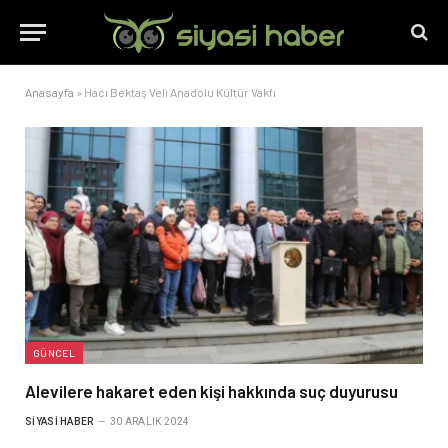
Anasayfa
»
Hacı Bektaş Veli Anadolu Kültür Vakfı
GÜNCEL
Alevilere hakaret eden kişi hakkında suç duyurusu
SIYASI HABER
30 ARALIK 2024