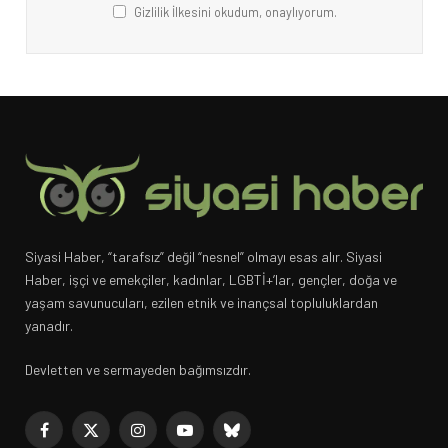
Gizlilik İlkesini okudum, onaylıyorum.
Siyasi Haber, “tarafsız” değil “nesnel” olmayı esas alır. Siyasi
Haber, işçi ve emekçiler, kadınlar, LGBTİ+’lar, gençler, doğa ve
yaşam savunucuları, ezilen etnik ve inançsal topluluklardan
yanadır.
Devletten ve sermayeden bağımsızdır.
Facebook
X
Instagram
YouTube
Bluesky