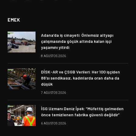
(Twitter)
EMEK
Adana’da iş cinayeti: Önlemsiz altyapı
çalışmasında göçük altında kalan işçi
yaşamını yitirdi
8 AĞUSTOS 2026
DİSK-AR ve ÇSGB Verileri: Her 100 işçiden
86’sı sendikasız, kadınlarda oran daha da
düşük
7 AĞUSTOS 2026
İSG Uzmanı Deniz İpek: “Müfettiş gelmeden
önce temizlenen fabrika güvenli değildir”
6 AĞUSTOS 2026