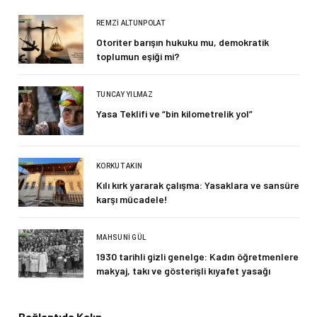
REMZI ALTUNPOLAT
Otoriter barışın hukuku mu, demokratik
toplumun eşiği mi?
TUNCAY YILMAZ
Yasa Teklifi ve “bin kilometrelik yol”
KORKUT AKIN
Kılı kırk yararak çalışma: Yasaklara ve sansüre
karşı mücadele!
MAHSUNI GÜL
1930 tarihli gizli genelge: Kadın öğretmenlere
makyaj, takı ve gösterişli kıyafet yasağı
Bağlantıda Kalın