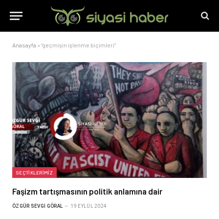
Anasayfa
»
“geçmişin işlenme biçimleri”
SEÇTIKLERIMIZ
Faşizm tartışmasının politik anlamına dair
ÖZGÜR SEVGI GÖRAL
19 EYLÜL 2024