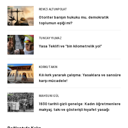
REMZI ALTUNPOLAT
Otoriter barışın hukuku mu, demokratik
toplumun eşiği mi?
TUNCAY YILMAZ
Yasa Teklifi ve “bin kilometrelik yol”
KORKUT AKIN
Kılı kırk yararak çalışma: Yasaklara ve sansüre
karşı mücadele!
MAHSUNI GÜL
1930 tarihli gizli genelge: Kadın öğretmenlere
makyaj, takı ve gösterişli kıyafet yasağı
Bağlantıda Kalın