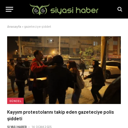
Anasayfa
»
gazeteciye şiddet
GÜNCEL
Kayyım protestolarını takip eden gazeteciye polis
şiddeti
SIYASI HABER
14 OCAK 2025