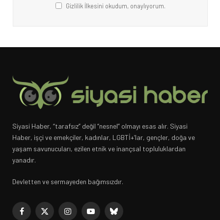
Gizlilik İlkesini okudum, onaylıyorum.
Siyasi Haber, “tarafsız” değil “nesnel” olmayı esas alır. Siyasi
Haber, işçi ve emekçiler, kadınlar, LGBTİ+’lar, gençler, doğa ve
yaşam savunucuları, ezilen etnik ve inançsal topluluklardan
yanadır.
Devletten ve sermayeden bağımsızdır.
Facebook
X
Instagram
YouTube
Bluesky