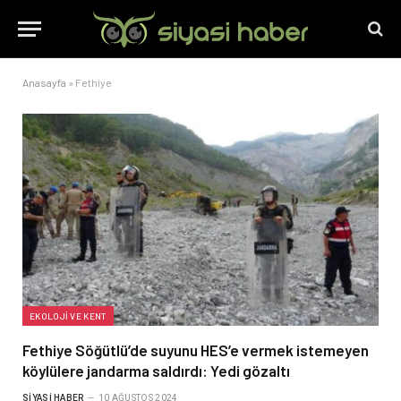
Anasayfa
»
Fethiye
EKOLOJI VE KENT
Fethiye Söğütlü’de suyunu HES’e vermek istemeyen
köylülere jandarma saldırdı: Yedi gözaltı
SIYASI HABER
10 AĞUSTOS 2024