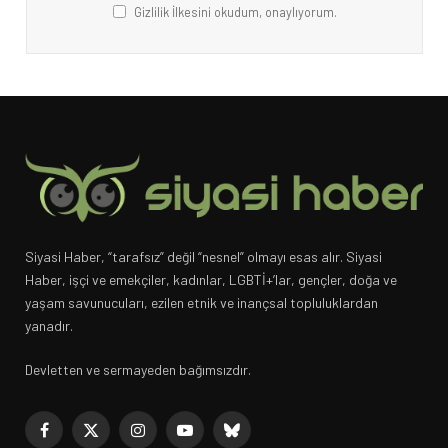
Gizlilik İlkesini okudum, onaylıyorum.
Siyasi Haber, “tarafsız” değil “nesnel” olmayı esas alır. Siyasi
Haber, işçi ve emekçiler, kadınlar, LGBTİ+’lar, gençler, doğa ve
yaşam savunucuları, ezilen etnik ve inançsal topluluklardan
yanadır.
Devletten ve sermayeden bağımsızdır.
Facebook
X
Instagram
YouTube
Bluesky