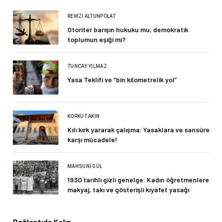
REMZI ALTUNPOLAT
Otoriter barışın hukuku mu, demokratik
toplumun eşiği mi?
TUNCAY YILMAZ
Yasa Teklifi ve “bin kilometrelik yol”
KORKUT AKIN
Kılı kırk yararak çalışma: Yasaklara ve sansüre
karşı mücadele!
MAHSUNI GÜL
1930 tarihli gizli genelge: Kadın öğretmenlere
makyaj, takı ve gösterişli kıyafet yasağı
Bağlantıda Kalın