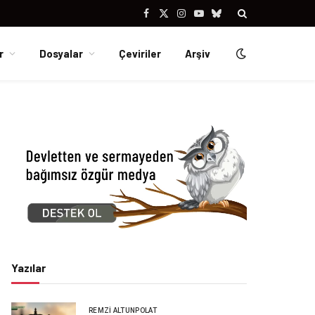
Facebook
X
Instagram
YouTube
Bluesky
(Twitter)
r
Dosyalar
Çeviriler
Arşiv
Yazılar
REMZI ALTUNPOLAT