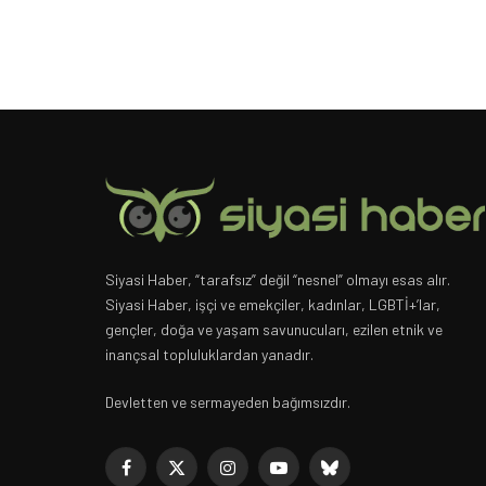
Siyasi Haber, “tarafsız” değil “nesnel” olmayı esas alır.
Siyasi Haber, işçi ve emekçiler, kadınlar, LGBTİ+’lar,
gençler, doğa ve yaşam savunucuları, ezilen etnik ve
inançsal topluluklardan yanadır.
Devletten ve sermayeden bağımsızdır.
Facebook
X
Instagram
YouTube
Bluesky