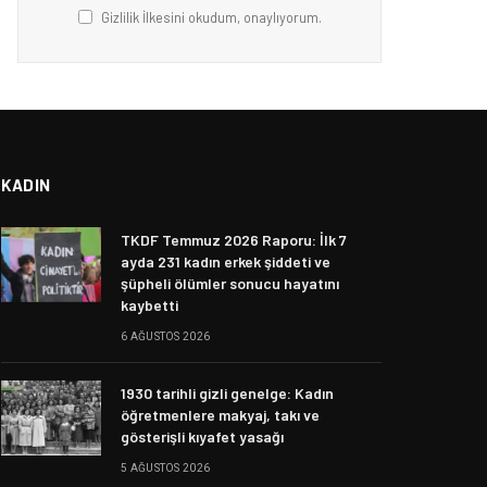
Gizlilik İlkesini okudum, onaylıyorum.
KADIN
TKDF Temmuz 2026 Raporu: İlk 7
ayda 231 kadın erkek şiddeti ve
şüpheli ölümler sonucu hayatını
kaybetti
6 AĞUSTOS 2026
1930 tarihli gizli genelge: Kadın
öğretmenlere makyaj, takı ve
gösterişli kıyafet yasağı
5 AĞUSTOS 2026