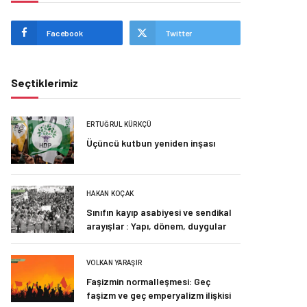
Facebook
Twitter
Seçtiklerimiz
ERTUĞRUL KÜRKÇÜ
Üçüncü kutbun yeniden inşası
HAKAN KOÇAK
Sınıfın kayıp asabiyesi ve sendikal
arayışlar : Yapı, dönem, duygular
VOLKAN YARAŞIR
Faşizmin normalleşmesi: Geç
faşizm ve geç emperyalizm ilişkisi