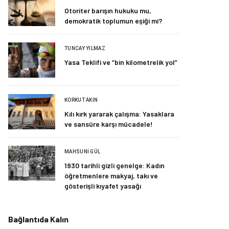
Otoriter barışın hukuku mu,
demokratik toplumun eşiği mi?
TUNCAY YILMAZ
Yasa Teklifi ve “bin kilometrelik yol”
KORKUT AKIN
Kılı kırk yararak çalışma: Yasaklara
ve sansüre karşı mücadele!
MAHSUNI GÜL
1930 tarihli gizli genelge: Kadın
öğretmenlere makyaj, takı ve
gösterişli kıyafet yasağı
Bağlantıda Kalın