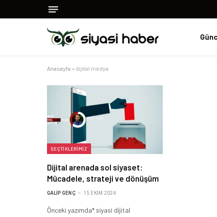
Günc
Anasayfa
»
dijital medya
SEÇTIKLERIMIZ
Dijital arenada sol siyaset:
Mücadele, strateji ve dönüşüm
GALIP GENÇ
15 EKIM 2024
Önceki yazımda* siyasi dijital