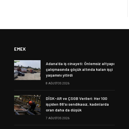
EMEK
Adana’da iş cinayeti: Önlemsiz altyapı
çalışmasında göçük altında kalan işçi
yaşamını yitirdi
8 AĞUSTOS 2026
DİSK-AR ve ÇSGB Verileri: Her 100
işçiden 86’sı sendikasız, kadınlarda
oran daha da düşük
7 AĞUSTOS 2026