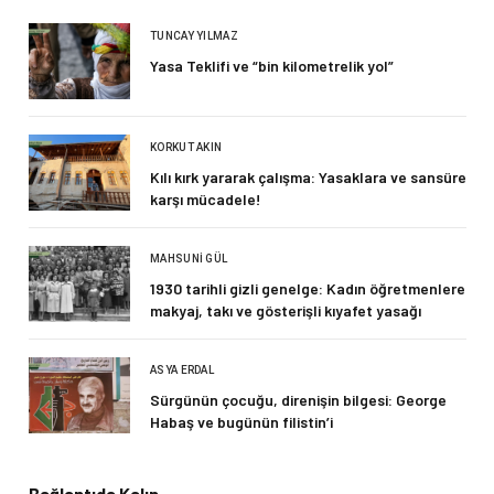
TUNCAY YILMAZ
Yasa Teklifi ve “bin kilometrelik yol”
KORKUT AKIN
Kılı kırk yararak çalışma: Yasaklara ve sansüre
karşı mücadele!
MAHSUNI GÜL
1930 tarihli gizli genelge: Kadın öğretmenlere
makyaj, takı ve gösterişli kıyafet yasağı
ASYA ERDAL
Sürgünün çocuğu, direnişin bilgesi: George
Habaş ve bugünün filistin’i
Bağlantıda Kalın