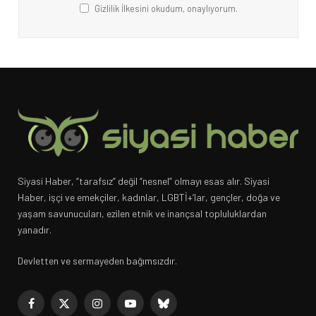
Gizlilik İlkesini okudum, onaylıyorum.
Siyasi Haber, “tarafsız” değil “nesnel” olmayı esas alır. Siyasi
Haber, işçi ve emekçiler, kadınlar, LGBTİ+’lar, gençler, doğa ve
yaşam savunucuları, ezilen etnik ve inançsal topluluklardan
yanadır.
Devletten ve sermayeden bağımsızdır.
Facebook
X
Instagram
YouTube
Bluesky