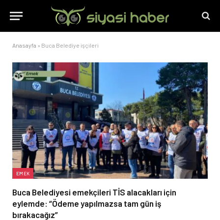
Anasayfa
»
Buca Belediye işçileri
EMEK
Buca Belediyesi emekçileri TİS alacakları için
eylemde: “Ödeme yapılmazsa tam gün iş
bırakacağız”