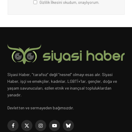
Gizlilik İlkesini okudum, onaylıyorum.
Siyasi Haber, “tarafsız” değil “nesnel” olmayı esas alır. Siyasi
Haber, işçi ve emekçiler, kadınlar, LGBTİ+’lar, gençler, doğa ve
yaşam savunucuları, ezilen etnik ve inançsal topluluklardan
yanadır.
Devletten ve sermayeden bağımsızdır.
Facebook
X
Instagram
YouTube
Bluesky