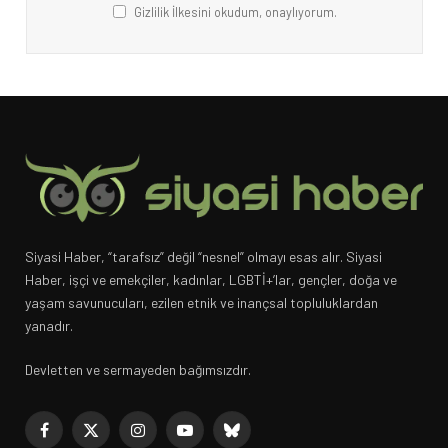
Gizlilik İlkesini okudum, onaylıyorum.
Siyasi Haber, “tarafsız” değil “nesnel” olmayı esas alır. Siyasi
Haber, işçi ve emekçiler, kadınlar, LGBTİ+’lar, gençler, doğa ve
yaşam savunucuları, ezilen etnik ve inançsal topluluklardan
yanadır.
Devletten ve sermayeden bağımsızdır.
Facebook
X
Instagram
YouTube
Bluesky