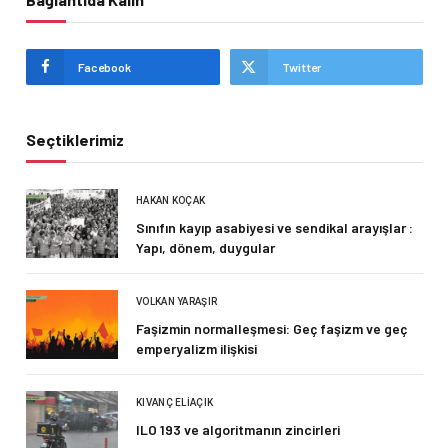
Facebook
Twitter
Seçtiklerimiz
HAKAN KOÇAK
Sınıfın kayıp asabiyesi ve sendikal arayışlar :
Yapı, dönem, duygular
VOLKAN YARAŞIR
Faşizmin normalleşmesi: Geç faşizm ve geç
emperyalizm ilişkisi
KIVANÇ ELIAÇIK
ILO 193 ve algoritmanın zincirleri