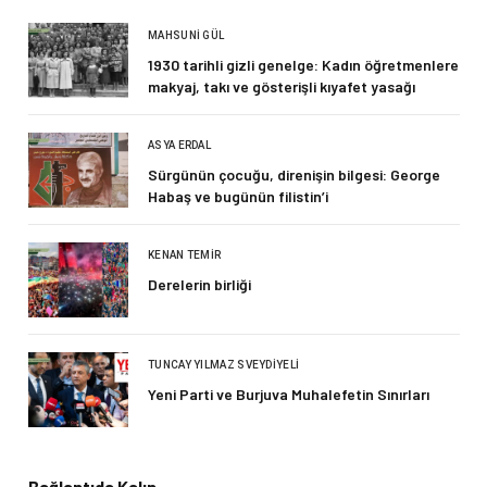
MAHSUNI GÜL
1930 tarihli gizli genelge: Kadın öğretmenlere
makyaj, takı ve gösterişli kıyafet yasağı
ASYA ERDAL
Sürgünün çocuğu, direnişin bilgesi: George
Habaş ve bugünün filistin’i
KENAN TEMIR
Derelerin birliği
TUNCAY YILMAZ SVEYDIYELI
Yeni Parti ve Burjuva Muhalefetin Sınırları
Bağlantıda Kalın