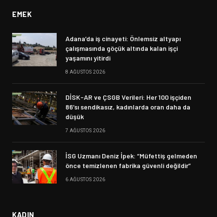
EMEK
Adana’da iş cinayeti: Önlemsiz altyapı
çalışmasında göçük altında kalan işçi
yaşamını yitirdi
8 AĞUSTOS 2026
DİSK-AR ve ÇSGB Verileri: Her 100 işçiden
86’sı sendikasız, kadınlarda oran daha da
düşük
7 AĞUSTOS 2026
İSG Uzmanı Deniz İpek: “Müfettiş gelmeden
önce temizlenen fabrika güvenli değildir”
6 AĞUSTOS 2026
KADIN