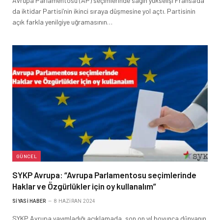
Avrupa Parlamentosu (AP) seçimlerinde sağın yükselişi Fransa’da
da iktidar Partisi’nin ikinci sıraya düşmesine yol açtı. Partisinin
açık farkla yenilgiye uğramasının…
GÜNCEL
SYKP Avrupa: “Avrupa Parlamentosu seçimlerinde
Haklar ve Özgürlükler için oy kullanalım”
SIYASI HABER
8 HAZIRAN 2024
SYKP Avrupa yayımladığı açıklamada, son on yıl boyunca dünyanın