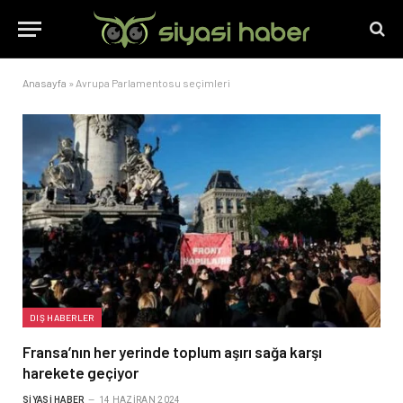
Anasayfa
»
Avrupa Parlamentosu seçimleri
DIŞ HABERLER
Fransa’nın her yerinde toplum aşırı sağa karşı
harekete geçiyor
SIYASI HABER
14 HAZIRAN 2024