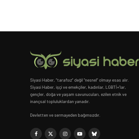
Siyasi Haber, “tarafsız” değil “nesnel” olmayı esas alır.
Siyasi Haber, işçi ve emekçiler, kadınlar, LGBTİ+’lar,
gençler, doğa ve yaşam savunucuları, ezilen etnik ve
inançsal topluluklardan yanadır.
Devletten ve sermayeden bağımsızdır.
Facebook
X
Instagram
YouTube
Bluesky