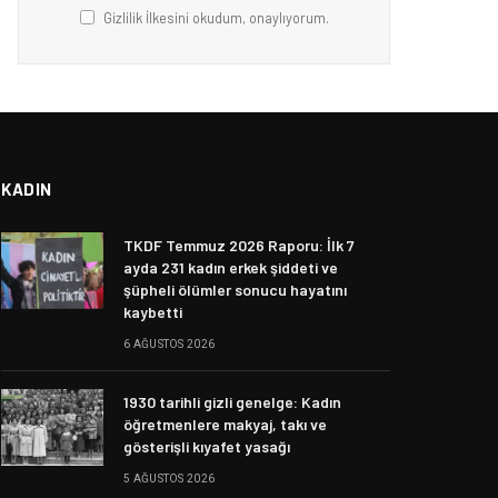
Gizlilik İlkesini okudum, onaylıyorum.
KADIN
TKDF Temmuz 2026 Raporu: İlk 7
ayda 231 kadın erkek şiddeti ve
şüpheli ölümler sonucu hayatını
kaybetti
6 AĞUSTOS 2026
1930 tarihli gizli genelge: Kadın
öğretmenlere makyaj, takı ve
gösterişli kıyafet yasağı
5 AĞUSTOS 2026