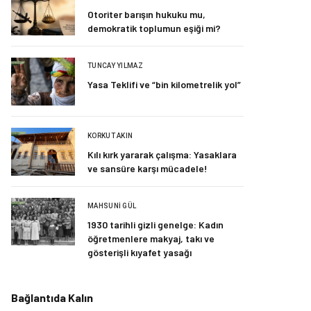
Otoriter barışın hukuku mu,
demokratik toplumun eşiği mi?
TUNCAY YILMAZ
Yasa Teklifi ve “bin kilometrelik yol”
KORKUT AKIN
Kılı kırk yararak çalışma: Yasaklara
ve sansüre karşı mücadele!
MAHSUNI GÜL
1930 tarihli gizli genelge: Kadın
öğretmenlere makyaj, takı ve
gösterişli kıyafet yasağı
Bağlantıda Kalın