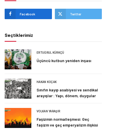
Facebook
Twitter
Seçtiklerimiz
ERTUĞRUL KÜRKÇÜ
Üçüncü kutbun yeniden inşası
HAKAN KOÇAK
Sınıfın kayıp asabiyesi ve sendikal
arayışlar : Yapı, dönem, duygular
VOLKAN YARAŞIR
Faşizmin normalleşmesi: Geç
faşizm ve geç emperyalizm ilişkisi