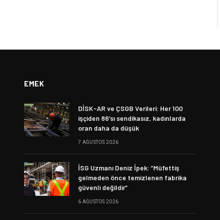
EMEK
DİSK-AR ve ÇSGB Verileri: Her 100
işçiden 86’sı sendikasız, kadınlarda
oran daha da düşük
7 AĞUSTOS 2026
İSG Uzmanı Deniz İpek: “Müfettiş
gelmeden önce temizlenen fabrika
güvenli değildir”
6 AĞUSTOS 2026