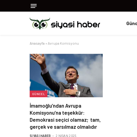
Günc
Anasayfa
»
Avrupa Komisyonu
GÜNCEL
İmamoğlu’ndan Avrupa
Komisyonu’na teşekkür:
Demokrasi seçici olamaz; tam,
gerçek ve sarsılmaz olmalıdır
SIYASI HABER
2 NISAN 2025