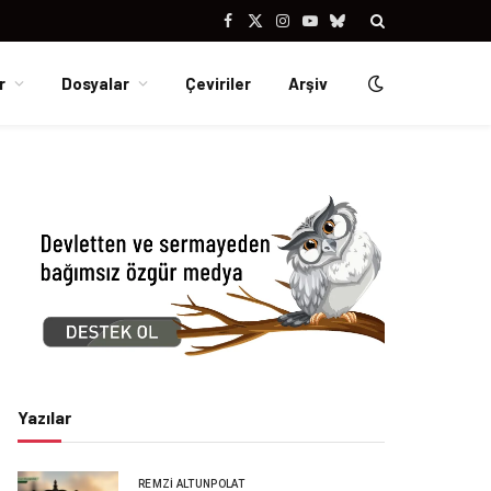
Facebook
X
Instagram
YouTube
Bluesky
(Twitter)
r
Dosyalar
Çeviriler
Arşiv
Yazılar
REMZI ALTUNPOLAT