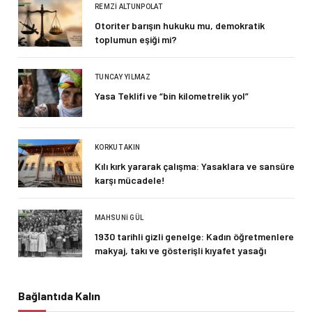
REMZI ALTUNPOLAT
Otoriter barışın hukuku mu, demokratik
toplumun eşiği mi?
TUNCAY YILMAZ
Yasa Teklifi ve “bin kilometrelik yol”
KORKUT AKIN
Kılı kırk yararak çalışma: Yasaklara ve sansüre
karşı mücadele!
MAHSUNI GÜL
1930 tarihli gizli genelge: Kadın öğretmenlere
makyaj, takı ve gösterişli kıyafet yasağı
Bağlantıda Kalın