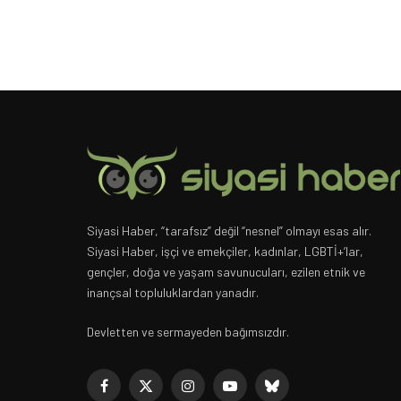
Siyasi Haber, “tarafsız” değil “nesnel” olmayı esas alır.
Siyasi Haber, işçi ve emekçiler, kadınlar, LGBTİ+’lar,
gençler, doğa ve yaşam savunucuları, ezilen etnik ve
inançsal topluluklardan yanadır.
Devletten ve sermayeden bağımsızdır.
Facebook
X
Instagram
YouTube
Bluesky