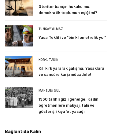
Otoriter barışın hukuku mu,
demokratik toplumun eşiği mi?
TUNCAY YILMAZ
Yasa Teklifi ve “bin kilometrelik yol”
KORKUT AKIN
Kılı kırk yararak çalışma: Yasaklara
ve sansüre karşı mücadele!
MAHSUNI GÜL
1930 tarihli gizli genelge: Kadın
öğretmenlere makyaj, takı ve
gösterişli kıyafet yasağı
Bağlantıda Kalın