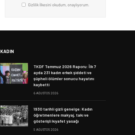
Gizlilik İlkesini okudum, onaylıyorum.
KADIN
TKDF Temmuz 2026 Raporu: İlk 7
ayda 231 kadın erkek şiddeti ve
şüpheli ölümler sonucu hayatını
kaybetti
6 AĞUSTOS 2026
1930 tarihli gizli genelge: Kadın
öğretmenlere makyaj, takı ve
gösterişli kıyafet yasağı
5 AĞUSTOS 2026