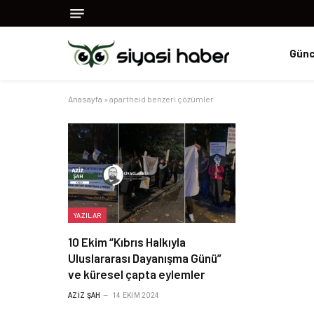
Günc
Anasayfa
»
apartheid benzeri çözümler
YAZILAR
10 Ekim “Kıbrıs Halkıyla
Uluslararası Dayanışma Günü”
ve küresel çapta eylemler
AZIZ ŞAH
14 EKIM 2024