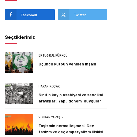
Facebook
Twitter
Seçtiklerimiz
ERTUĞRUL KÜRKÇÜ
Üçüncü kutbun yeniden inşası
HAKAN KOÇAK
Sınıfın kayıp asabiyesi ve sendikal
arayışlar : Yapı, dönem, duygular
VOLKAN YARAŞIR
Faşizmin normalleşmesi: Geç
faşizm ve geç emperyalizm ilişkisi