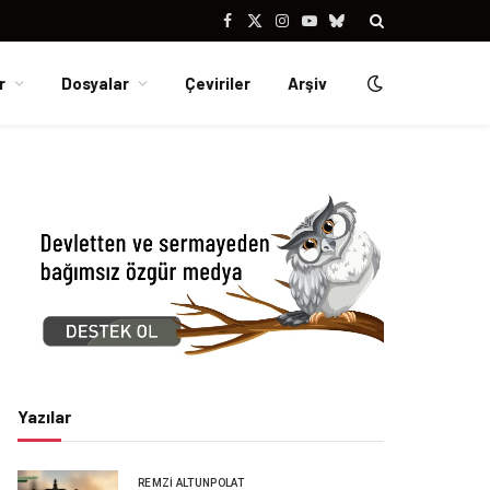
Facebook
X
Instagram
YouTube
Bluesky
(Twitter)
r
Dosyalar
Çeviriler
Arşiv
Yazılar
REMZI ALTUNPOLAT