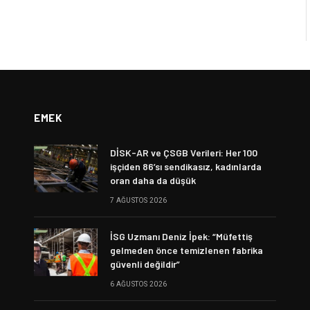
EMEK
DİSK-AR ve ÇSGB Verileri: Her 100
işçiden 86’sı sendikasız, kadınlarda
oran daha da düşük
7 AĞUSTOS 2026
İSG Uzmanı Deniz İpek: “Müfettiş
gelmeden önce temizlenen fabrika
güvenli değildir”
6 AĞUSTOS 2026