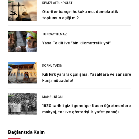
REMZI ALTUNPOLAT
Otoriter barışın hukuku mu, demokratik
toplumun eşiği mi?
TUNCAY YILMAZ
Yasa Teklifi ve “bin kilometrelik yol”
KORKUT AKIN
Kılı kırk yararak çalışma: Yasaklara ve sansüre
karşı mücadele!
MAHSUNI GÜL
1930 tarihli gizli genelge: Kadın öğretmenlere
makyaj, takı ve gösterişli kıyafet yasağı
Bağlantıda Kalın