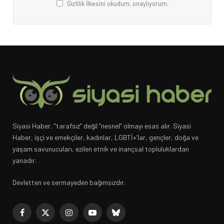
Gizlilik İlkesini okudum, onaylıyorum.
Siyasi Haber, “tarafsız” değil “nesnel” olmayı esas alır. Siyasi
Haber, işçi ve emekçiler, kadınlar, LGBTİ+’lar, gençler, doğa ve
yaşam savunucuları, ezilen etnik ve inançsal topluluklardan
yanadır.
Devletten ve sermayeden bağımsızdır.
Facebook
X
Instagram
YouTube
Bluesky