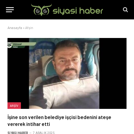
Anasayfa
»
Afşin
ARŞIV
İşine son verilen belediye işçisi bedenini ateşe
vererek intihar etti
SIYASI HABER
7 ARALIK 2025