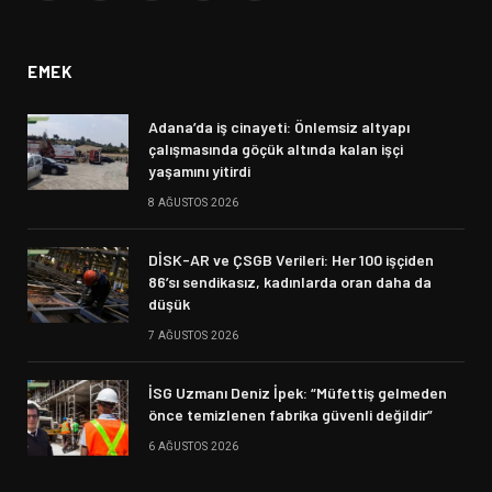
(Twitter)
EMEK
Adana’da iş cinayeti: Önlemsiz altyapı
çalışmasında göçük altında kalan işçi
yaşamını yitirdi
8 AĞUSTOS 2026
DİSK-AR ve ÇSGB Verileri: Her 100 işçiden
86’sı sendikasız, kadınlarda oran daha da
düşük
7 AĞUSTOS 2026
İSG Uzmanı Deniz İpek: “Müfettiş gelmeden
önce temizlenen fabrika güvenli değildir”
6 AĞUSTOS 2026