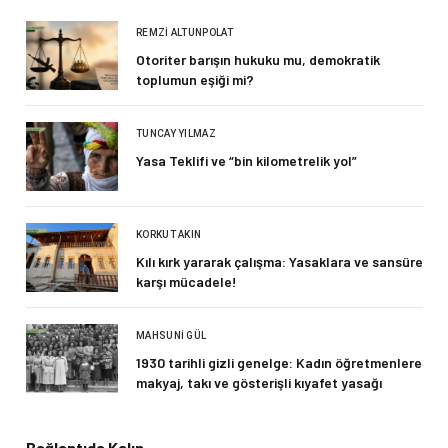
REMZI ALTUNPOLAT
Otoriter barışın hukuku mu, demokratik
toplumun eşiği mi?
TUNCAY YILMAZ
Yasa Teklifi ve “bin kilometrelik yol”
KORKUT AKIN
Kılı kırk yararak çalışma: Yasaklara ve sansüre
karşı mücadele!
MAHSUNI GÜL
1930 tarihli gizli genelge: Kadın öğretmenlere
makyaj, takı ve gösterişli kıyafet yasağı
Bağlantıda Kalın