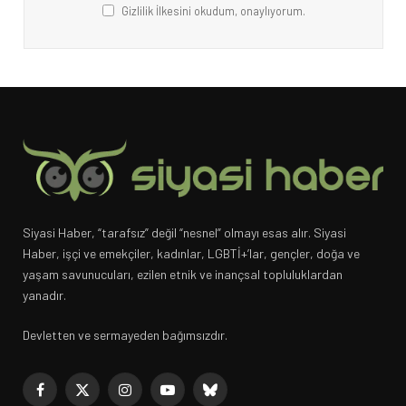
Gizlilik İlkesini okudum, onaylıyorum.
Siyasi Haber, “tarafsız” değil “nesnel” olmayı esas alır. Siyasi
Haber, işçi ve emekçiler, kadınlar, LGBTİ+’lar, gençler, doğa ve
yaşam savunucuları, ezilen etnik ve inançsal topluluklardan
yanadır.
Devletten ve sermayeden bağımsızdır.
Facebook
X
Instagram
YouTube
Bluesky