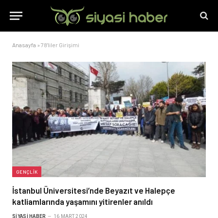
Anasayfa
»
78'liler Girişimi
GENÇLIK
İstanbul Üniversitesi’nde Beyazıt ve Halepçe
katliamlarında yaşamını yitirenler anıldı
SIYASI HABER
16 MART 2024