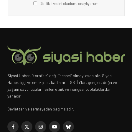
Gizlilik İlkesini okudum, onaylıyorum.
Siyasi Haber, “tarafsız” değil “nesnel” olmayı esas alır. Siyasi
Haber, işçi ve emekçiler, kadınlar, LGBTİ+’lar, gençler, doğa ve
yaşam savunucuları, ezilen etnik ve inançsal topluluklardan
yanadır.
Devletten ve sermayeden bağımsızdır.
Facebook
X
Instagram
YouTube
Bluesky