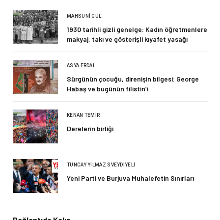
MAHSUNI GÜL
1930 tarihli gizli genelge: Kadın öğretmenlere
makyaj, takı ve gösterişli kıyafet yasağı
ASYA ERDAL
Sürgünün çocuğu, direnişin bilgesi: George
Habaş ve bugünün filistin’i
KENAN TEMIR
Derelerin birliği
TUNCAY YILMAZ SVEYDIYELI
Yeni Parti ve Burjuva Muhalefetin Sınırları
Bağlantıda Kalın