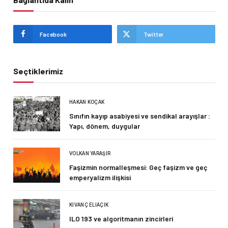
Facebook
Twitter
Seçtiklerimiz
HAKAN KOÇAK
Sınıfın kayıp asabiyesi ve sendikal arayışlar :
Yapı, dönem, duygular
VOLKAN YARAŞIR
Faşizmin normalleşmesi: Geç faşizm ve geç
emperyalizm ilişkisi
KIVANÇ ELIAÇIK
ILO 193 ve algoritmanın zincirleri