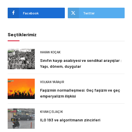
Facebook
Twitter
Seçtiklerimiz
HAKAN KOÇAK
Sınıfın kayıp asabiyesi ve sendikal arayışlar :
Yapı, dönem, duygular
VOLKAN YARAŞIR
Faşizmin normalleşmesi: Geç faşizm ve geç
emperyalizm ilişkisi
KIVANÇ ELIAÇIK
ILO 193 ve algoritmanın zincirleri