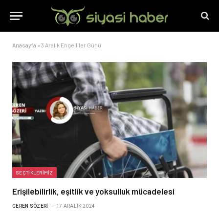
Anasayfa
»
3 Aralık Engelliler Günü
SEÇTIKLERIMIZ
Erişilebilirlik, eşitlik ve yoksulluk mücadelesi
CEREN SÖZERI
17 ARALIK 2024