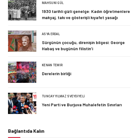
MAHSUNI GÜL
1930 tarihli gizli genelge: Kadın öğretmenlere
makyaj, takı ve gösterişli kıyafet yasağı
ASYA ERDAL
Sürgünün çocuğu, direnişin bilgesi: George
Habaş ve bugünün filistin’i
KENAN TEMIR
Derelerin birliği
TUNCAY YILMAZ SVEYDIYELI
Yeni Parti ve Burjuva Muhalefetin Sınırları
Bağlantıda Kalın