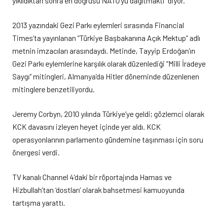
yıkıldıktan sonra en doğrusu NATO’yu dağıtmaktı” diyor.
2013 yazındaki Gezi Parkı eylemleri sırasında Financial
Times’ta yayınlanan “Türkiye Başbakanına Açık Mektup” adlı
metnin imzacıları arasındaydı. Metinde, Tayyip Erdoğan’ın
Gezi Parkı eylemlerine karşılık olarak düzenlediği “Milli İradeye
Saygı” mitingleri, Almanya’da Hitler döneminde düzenlenen
mitinglere benzetiliyordu.
Jeremy Corbyn, 2010 yılında Türkiye’ye geldi; gözlemci olarak
KCK davasını izleyen heyet içinde yer aldı. KCK
operasyonlarının parlamento gündemine taşınması için soru
önergesi verdi.
TV kanalı Channel 4’daki bir röportajında Hamas ve
Hizbullah’tan ‘dostları’ olarak bahsetmesi kamuoyunda
tartışma yarattı.