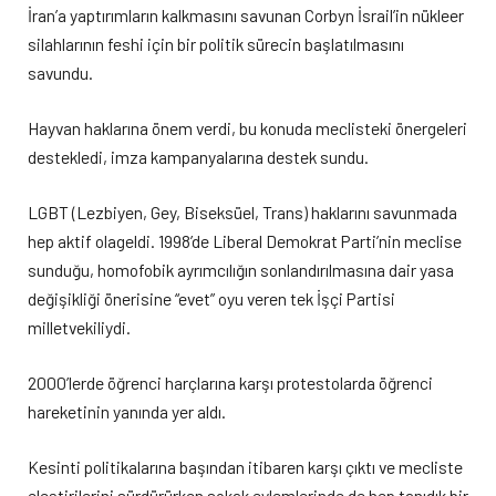
İran’a yaptırımların kalkmasını savunan Corbyn İsrail’in nükleer
silahlarının feshi için bir politik sürecin başlatılmasını
savundu.
Hayvan haklarına önem verdi, bu konuda meclisteki önergeleri
destekledi, imza kampanyalarına destek sundu.
LGBT (Lezbiyen, Gey, Biseksüel, Trans) haklarını savunmada
hep aktif olageldi. 1998’de Liberal Demokrat Parti’nin meclise
sunduğu, homofobik ayrımcılığın sonlandırılmasına dair yasa
değişikliği önerisine “evet” oyu veren tek İşçi Partisi
milletvekiliydi.
2000’lerde öğrenci harçlarına karşı protestolarda öğrenci
hareketinin yanında yer aldı.
Kesinti politikalarına başından itibaren karşı çıktı ve mecliste
eleştirilerini sürdürürken sokak eylemlerinde de hep tanıdık bir