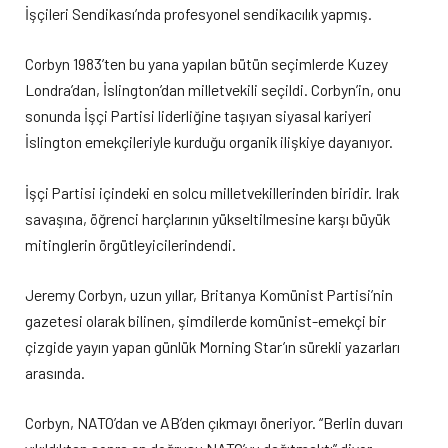
İşçileri Sendikası’nda profesyonel sendikacılık yapmış.
Corbyn 1983’ten bu yana yapılan bütün seçimlerde Kuzey
Londra’dan, İslington’dan milletvekili seçildi. Corbyn’in, onu
sonunda İşçi Partisi liderliğine taşıyan siyasal kariyeri
İslington emekçileriyle kurduğu organik ilişkiye dayanıyor.
İşçi Partisi içindeki en solcu milletvekillerinden biridir. Irak
savaşına, öğrenci harçlarının yükseltilmesine karşı büyük
mitinglerin örgütleyicilerindendi.
Jeremy Corbyn, uzun yıllar, Britanya Komünist Partisi’nin
gazetesi olarak bilinen, şimdilerde komünist-emekçi bir
çizgide yayın yapan günlük Morning Star’ın sürekli yazarları
arasında.
Corbyn, NATO’dan ve AB’den çıkmayı öneriyor. “Berlin duvarı