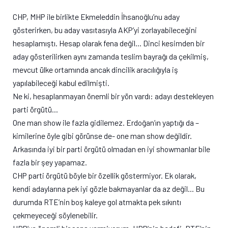
CHP, MHP ile birlikte Ekmeleddin İhsanoğlu’nu aday
gösterirken, bu aday vasıtasıyla AKP’yi zorlayabileceğini
hesaplamıştı. Hesap olarak fena değil… Dinci kesimden bir
aday gösterilirken aynı zamanda teslim bayrağı da çekilmiş,
mevcut ülke ortamında ancak dincilik aracılığıyla iş
yapılabileceği kabul edilmişti.
Ne ki, hesaplanmayan önemli bir yön vardı: adayı destekleyen
parti örgütü…
One man show ile fazla gidilemez. Erdoğan’ın yaptığı da –
kimilerine öyle gibi görünse de- one man show değildir.
Arkasında iyi bir parti örgütü olmadan en iyi showmanlar bile
fazla bir şey yapamaz.
CHP parti örgütü böyle bir özellik göstermiyor. Ek olarak,
kendi adaylarına pek iyi gözle bakmayanlar da az değil… Bu
durumda RTE’nin boş kaleye gol atmakta pek sıkıntı
çekmeyeceği söylenebilir.