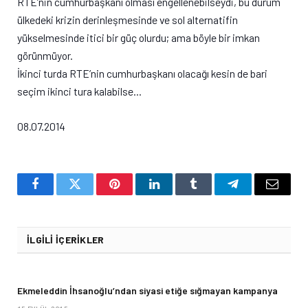
RTE’nin cumhurbaşkanı olması engellenebilseydi, bu durum
ülkedeki krizin derinleşmesinde ve sol alternatifin
yükselmesinde itici bir güç olurdu; ama böyle bir imkan
görünmüyor.
İkinci turda RTE’nin cumhurbaşkanı olacağı kesin de bari
seçim ikinci tura kalabilse…
08.07.2014
Facebook
Twitter
Pinterest
LinkedIn
Tumblr
Telegram
Email
İLGILI İÇERIKLER
Ekmeleddin İhsanoğlu’ndan siyasi etiğe sığmayan kampanya