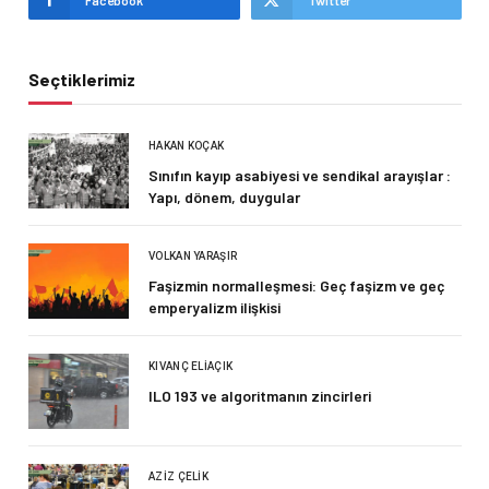
Facebook
Twitter
Seçtiklerimiz
HAKAN KOÇAK
Sınıfın kayıp asabiyesi ve sendikal arayışlar :
Yapı, dönem, duygular
VOLKAN YARAŞIR
Faşizmin normalleşmesi: Geç faşizm ve geç
emperyalizm ilişkisi
KIVANÇ ELIAÇIK
ILO 193 ve algoritmanın zincirleri
AZIZ ÇELIK