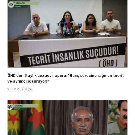
ÖHD’den 6 aylık cezaevi raporu: “Barış sürecine rağmen tecrit
ve ayrımcılık sürüyor!”
9 TEMMUZ 2026