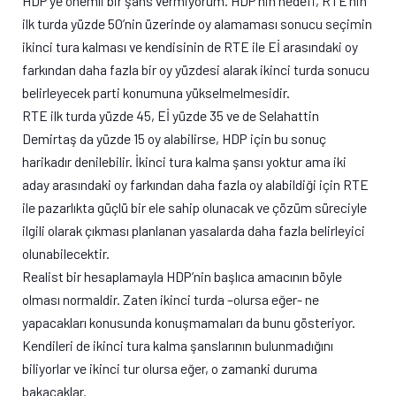
HDP’ye önemli bir şans vermiyorum. HDP’nin hedefi, RTE’nin
ilk turda yüzde 50’nin üzerinde oy alamaması sonucu seçimin
ikinci tura kalması ve kendisinin de RTE ile Eİ arasındaki oy
farkından daha fazla bir oy yüzdesi alarak ikinci turda sonucu
belirleyecek parti konumuna yükselmelmesidir.
RTE ilk turda yüzde 45, Eİ yüzde 35 ve de Selahattin
Demirtaş da yüzde 15 oy alabilirse, HDP için bu sonuç
harikadır denilebilir. İkinci tura kalma şansı yoktur ama iki
aday arasındaki oy farkından daha fazla oy alabildiği için RTE
ile pazarlıkta güçlü bir ele sahip olunacak ve çözüm süreciyle
ilgili olarak çıkması planlanan yasalarda daha fazla belirleyici
olunabilecektir.
Realist bir hesaplamayla HDP’nin başlıca amacının böyle
olması normaldir. Zaten ikinci turda –olursa eğer- ne
yapacakları konusunda konuşmamaları da bunu gösteriyor.
Kendileri de ikinci tura kalma şanslarının bulunmadığını
biliyorlar ve ikinci tur olursa eğer, o zamanki duruma
bakacaklar.