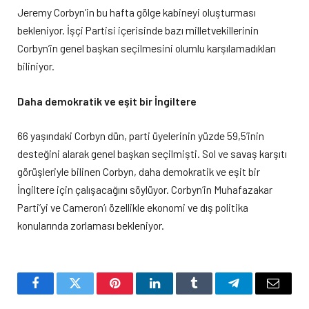
Jeremy Corbyn’in bu hafta gölge kabineyi oluşturması
bekleniyor. İşçi Partisi içerisinde bazı milletvekillerinin
Corbyn’in genel başkan seçilmesini olumlu karşılamadıkları
biliniyor.
Daha demokratik ve eşit bir İngiltere
66 yaşındaki Corbyn dün, parti üyelerinin yüzde 59,5’inin
desteğini alarak genel başkan seçilmişti. Sol ve savaş karşıtı
görüşleriyle bilinen Corbyn, daha demokratik ve eşit bir
İngiltere için çalışacağını söylüyor. Corbyn’in Muhafazakar
Parti’yi ve Cameron’ı özellikle ekonomi ve dış politika
konularında zorlaması bekleniyor.
Facebook
Twitter
Pinterest
LinkedIn
Tumblr
Telegram
Email