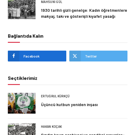
MAHSUNI GÜL
1930 tarihli gizli genelge: Kadın öğretmenlere
makyaj, takı ve gösterişli kıyafet yasağı
Bağlantıda Kalın
Facebook
Twitter
Seçtiklerimiz
ERTUĞRUL KÜRKÇÜ
Üçüncü kutbun yeniden inşası
HAKAN KOÇAK
Sınıfın kayıp asabiyesi ve sendikal arayışlar :