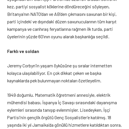
kez, partiyi sosyalist köklerine döndüreceğini söyleyen,
Britanya’nın NATO’dan ve AB’den çıkmasını savunan bir kişi,
parti içindeki ve dışındaki düzen savunucularının tüm karşıt
kampanya ve canhıraş feryatlarına rağmen ilk turda, parti
üyelerinin yüzde 60’ının oyunu alarak başkanlığa seçildi.
Farklı ve soldan
Jeremy Corbyn’in yaşam öyküsüne şu sıralar internetten
kolayca ulaşılabiliyor. En çok dikkat çeken ve başka
kaynaklarda pek bulunmayan noktaları özetleyelim.
1949 doğumlu. Matematik öğretmeni annesiyle, elektrik
mühendisi babası, İspanya İç Savaşı sırasındaki dayanışma
eylemleri sırasında tanışıp evlenmişler. Lisedeyken, İşçi
Partisi’nin gençlik örgütü Genç Sosyalistler’e katılmış. 18
yaşında iki yıl Jamaika’da gönüllü hizmetlere katıldıktan sonra,