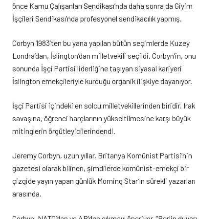
önce Kamu Çalışanları Sendikası’nda daha sonra da Giyim
İşçileri Sendikası’nda profesyonel sendikacılık yapmış.
Corbyn 1983’ten bu yana yapılan bütün seçimlerde Kuzey
Londra’dan, İslington’dan milletvekili seçildi. Corbyn’in, onu
sonunda İşçi Partisi liderliğine taşıyan siyasal kariyeri
İslington emekçileriyle kurduğu organik ilişkiye dayanıyor.
İşçi Partisi içindeki en solcu milletvekillerinden biridir. Irak
savaşına, öğrenci harçlarının yükseltilmesine karşı büyük
mitinglerin örgütleyicilerindendi.
Jeremy Corbyn, uzun yıllar, Britanya Komünist Partisi’nin
gazetesi olarak bilinen, şimdilerde komünist-emekçi bir
çizgide yayın yapan günlük Morning Star’ın sürekli yazarları
arasında.
Corbyn, NATO’dan ve AB’den çıkmayı öneriyor. “Berlin duvarı