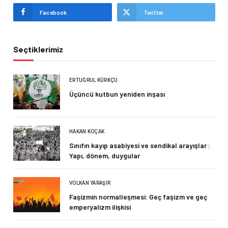
Facebook
Twitter
Seçtiklerimiz
ERTUĞRUL KÜRKÇÜ
Üçüncü kutbun yeniden inşası
HAKAN KOÇAK
Sınıfın kayıp asabiyesi ve sendikal arayışlar :
Yapı, dönem, duygular
VOLKAN YARAŞIR
Faşizmin normalleşmesi: Geç faşizm ve geç
emperyalizm ilişkisi