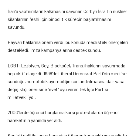
İran’a yaptırımların kalkmasını savunan Corbyn İsrail’in nükleer
silahlarının feshi için bir politik sürecin başlatılmasını
savundu.
Hayvan haklarına önem verdi, bu konuda meclisteki önergeleri
destekledi, imza kampanyalarına destek sundu.
LGBT (Lezbiyen, Gey, Biseksüel, Trans) haklarını savunmada
hep aktif olageldi. 1998’de Liberal Demokrat Parti’nin meclise
sunduğu, homofobik ayrımcılığın sonlandırılmasına dair yasa
değişikliği önerisine “evet” oyu veren tek İşçi Partisi
milletvekiliydi.
2000’lerde öğrenci harçlarına karşı protestolarda öğrenci
hareketinin yanında yer aldı.
Kesinti politikalarına başından itibaren karşı çıktı ve mecliste