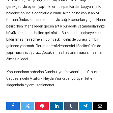
gerekçesiyle eylem yaptı. Ellerinde pankartlar taşıyan halk,
belediye önüne sloganlarla yürüdü. Kitle adına konuşan Ali
Osman Önder, kirli dere nedeniyle sağlık sorunları yaşadıklarını
belirtirken “Mahalleden geçen artık buradaki vatandaşlarımızı
büyük bir kabusu haline gelmiştir. Bu kadar belediyeye konu
bildirilmesine rağmen hiçbir yetkili gelip de burası için bir
çalışma yapmadı. Derenin temizlenmesini köprümüzün de
yapılmasını istiyoruz. Çocuklarımız hastalanmasın, insanlar
ölmesin” dedi.
Konuşmaların ardından Cumhuriyet Meydanı’ndan Omurtak
Caddesi’ndeki Atatürk Meydanı’na kadar yürüyen kitle
sloganlarla eylemi sonlandırdı.
Facebook
Twitter
Pinterest
LinkedIn
Tumblr
Telegram
Email