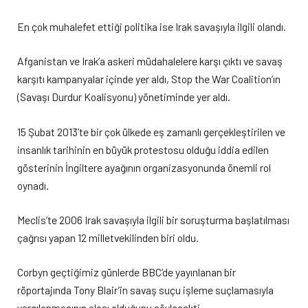
En çok muhalefet ettiği politika ise Irak savaşıyla ilgili olandı.
Afganistan ve Irak’a askeri müdahalelere karşı çıktı ve savaş
karşıtı kampanyalar içinde yer aldı, Stop the War Coalition’ın
(Savaşı Durdur Koalisyonu) yönetiminde yer aldı.
15 Şubat 2013’te bir çok ülkede eş zamanlı gerçekleştirilen ve
insanlık tarihinin en büyük protestosu olduğu iddia edilen
gösterinin İngiltere ayağının organizasyonunda önemli rol
oynadı.
Meclis’te 2006 Irak savaşıyla ilgili bir soruşturma başlatılması
çağrısı yapan 12 milletvekilinden biri oldu.
Corbyn geçtiğimiz günlerde BBC’de yayınlanan bir
röportajında Tony Blair’in savaş suçu işleme suçlamasıyla
yargılanmasının olası olduğunu söylecekti.