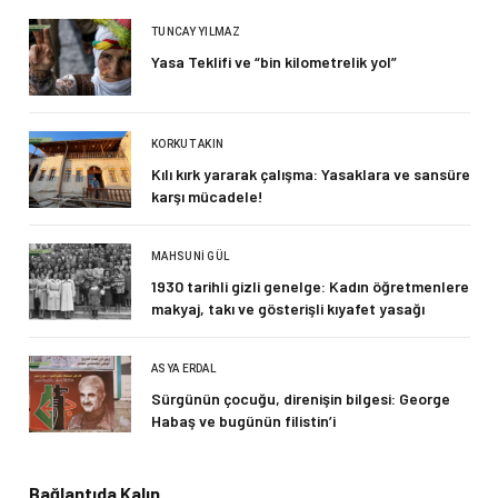
TUNCAY YILMAZ
Yasa Teklifi ve “bin kilometrelik yol”
KORKUT AKIN
Kılı kırk yararak çalışma: Yasaklara ve sansüre
karşı mücadele!
MAHSUNI GÜL
1930 tarihli gizli genelge: Kadın öğretmenlere
makyaj, takı ve gösterişli kıyafet yasağı
ASYA ERDAL
Sürgünün çocuğu, direnişin bilgesi: George
Habaş ve bugünün filistin’i
Bağlantıda Kalın