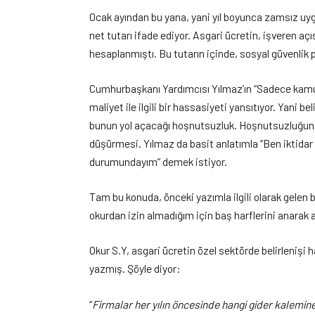
Ocak ayından bu yana, yani yıl boyunca zamsız uygu
net tutarı ifade ediyor. Asgari ücretin, işveren aç
hesaplanmıştı. Bu tutarın içinde, sosyal güvenlik pr
Cumhurbaşkanı Yardımcısı Yılmaz’ın “Sadece kamuyla
maliyet ile ilgili bir hassasiyeti yansıtıyor. Yani b
bunun yol açacağı hoşnutsuzluk. Hoşnutsuzluğun o
düşürmesi. Yılmaz da basit anlatımla “Ben iktida
durumundayım” demek istiyor.
Tam bu konuda, önceki yazımla ilgili olarak gelen
okurdan izin almadığım için baş harflerini anarak
Okur S.Y, asgari ücretin özel sektörde belirlenişi 
yazmış. Şöyle diyor:
“
Firmalar her yılın öncesinde hangi gider kalemin