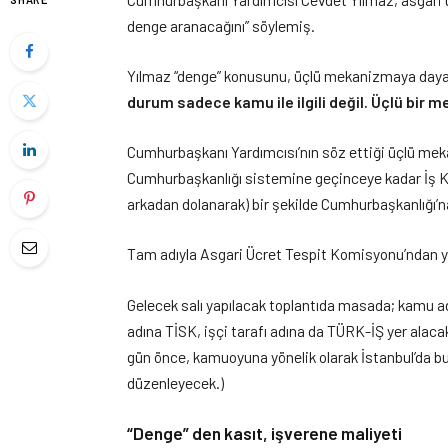
denge aranacağını” söylemiş.
Yılmaz “denge” konusunu, üçlü mekanizmaya dayand
durum sadece kamu ile ilgili değil. Üçlü bir 
Cumhurbaşkanı Yardımcısı’nın söz ettiği üçlü meka
Cumhurbaşkanlığı sistemine geçinceye kadar İş 
arkadan dolanarak) bir şekilde Cumhurbaşkanlığı’na
Tam adıyla Asgari Ücret Tespit Komisyonu’ndan y
Gelecek salı yapılacak toplantıda masada; kamu ad
adına TİSK, işçi tarafı adına da TÜRK-İŞ yer alaca
gün önce, kamuoyuna yönelik olarak İstanbul’da bu ko
düzenleyecek.)
“Denge” den kasıt, işverene maliyeti