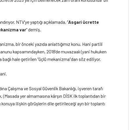
ırıyor. NTV’ye yaptığı açıklamada, “
Asgari ücrette
mekanizma var
” demiş.
nizma, bir önceki yazıda anlattığımız konu. Hani partili
Kanunu kapsamındayken, 2018’de muvazaalı (yani hukuken
 bağlı hale getirilen “üçlü mekanizma”dan söz ediliyor.
ani.
ına Çalışma ve Sosyal Güvenlik Bakanlığı, işveren tarafı
k. (Masada yer almamasına kârşın DİSK ilk toplantıdan bir
nuya ilişkin görüşlerin dile getirileceği ayrı bir toplantı