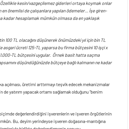
 Özellikle kesin/vazgeçilemez giderleri ortaya koymak onlar
n en önemlisi de çalışanlara yapılan ödemeler… İşe giren-
şuna kadar hesaplamak mümkün olmasa da en yaklaşık
etin 100 TL olacağını düşünerek önümüzdeki yıl için bin TL
 asgari ücreti 125-TL yaparsa bu firma bütçesini 10 işçi x
 = 1.000-TL bütçesini uygular. Örnek basit hatta saçma
ş kapsamını düşündüğünüzde bütçeye bağlı kalmanın ne kadar
ika açılması, üretimi arttırmayı teşvik edecek mekanizmalar
in de yatırım yapacak ortamı sağlamak olduğunu “benim
içimde değerlendirdiğini işverenlerin ve işveren örgütlerinin
mümkün. Bu, deyim yerindeyse işveren doğasına-mantığına
alemleriyle birlikte değerlendirmenin sonucu.