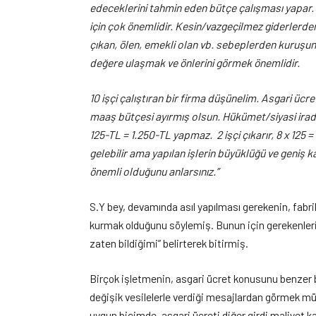
edeceklerini tahmin eden bütçe çalışması yapar.
için çok önemlidir. Kesin/vazgeçilmez giderlerde
çıkan, ölen, emekli olan vb. sebeplerden kuru
değere ulaşmak ve önlerini görmek önemlidir.
10 işçi çalıştıran bir firma düşünelim. Asgari ücr
maaş bütçesi ayırmış olsun. Hükümet/siyasi irade
125-TL = 1.250-TL yapmaz. 2 işçi çıkarır, 8 x 125
gelebilir ama yapılan işlerin büyüklüğü ve geni
önemli olduğunu anlarsınız.”
S.Y bey, devamında asıl yapılması gerekenin, fabr
kurmak olduğunu söylemiş. Bunun için gerekenler
zaten bildiğimi” belirterek bitirmiş.
Birçok işletmenin, asgari ücret konusunu benzer b
değişik vesilelerle verdiği mesajlardan görmek 
uygun biçimde, asgari ücreti diğer girdi maliyet k