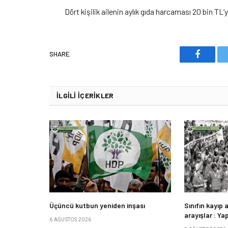
Dört kişilik ailenin aylık gıda harcaması 20 bin TL
SHARE.
Faceboo
İLGILI İÇERIKLER
Üçüncü kutbun yeniden inşası
Sınıfın kayıp 
arayışlar : Y
6 AĞUSTOS 2026