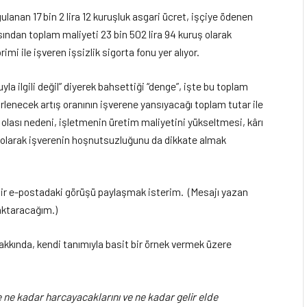
lanan 17 bin 2 lira 12 kuruşluk asgari ücret, işçiye ödenen
ısından toplam maliyeti 23 bin 502 lira 94 kuruş olarak
imi ile işveren işsizlik sigorta fonu yer alıyor.
 ilgili değil” diyerek bahsettiği “denge”, işte bu toplam
elirlenecek artış oranının işverene yansıyacağı toplam tutar ile
lası nedeni, işletmenin üretim maliyetini yükseltmesi, kârı
r olarak işverenin hoşnutsuzluğunu da dikkate almak
 bir e-postadaki görüşü paylaşmak isterim. (Mesajı yazan
 aktaracağım.)
hakkında, kendi tanımıyla basit bir örnek vermek üzere
e ne kadar harcayacaklarını ve ne kadar gelir elde