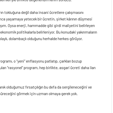
ârın tokluğuna değil daha insani ücretlere çalışmasını
nca yaşamaya yetecek bir ücretin, şirket kârının düşmesi
şım. Oysa enerji, hammadde gibi girdi maliyetini belirleyen
ı ekonomik politikalarla belirleniyor. Bu konudaki yakınmaların
 dolaylı, dolambaçlı olduğunu herhalde herkes görüyor.
ogramı, o “yeni” enflasyonu patlatıp, çarkları bozup
lan “rasyonel” program, hep birlikte, asgari ücreti daha ilan
anık olduğumuz fırsatçılığın bu defa da sergileneceğini ve
düşüreceğini görmek için uzman olmaya gerek yok.