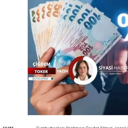
Cumhurbaşkanı Yardımcısı Cevdet Yılmaz, asgari üc
SHARE