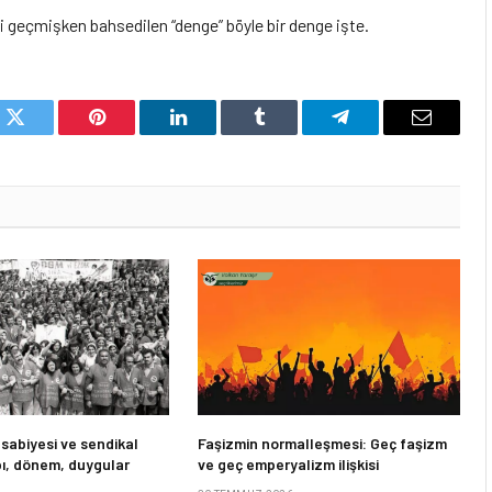
’yi geçmişken bahsedilen “denge” böyle bir denge işte.
k
Twitter
Pinterest
LinkedIn
Tumblr
Telegram
Email
asabiyesi ve sendikal
Faşizmin normalleşmesi: Geç faşizm
apı, dönem, duygular
ve geç emperyalizm ilişkisi