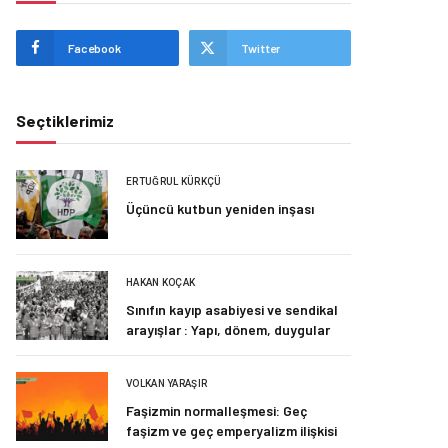
Facebook
Twitter
Seçtiklerimiz
ERTUĞRUL KÜRKÇÜ
Üçüncü kutbun yeniden inşası
HAKAN KOÇAK
Sınıfın kayıp asabiyesi ve sendikal
arayışlar : Yapı, dönem, duygular
VOLKAN YARAŞIR
Faşizmin normalleşmesi: Geç
faşizm ve geç emperyalizm ilişkisi