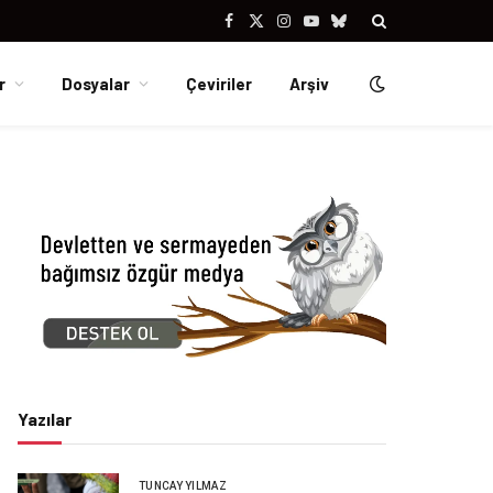
Facebook
X
Instagram
YouTube
Bluesky
(Twitter)
r
Dosyalar
Çeviriler
Arşiv
Yazılar
TUNCAY YILMAZ