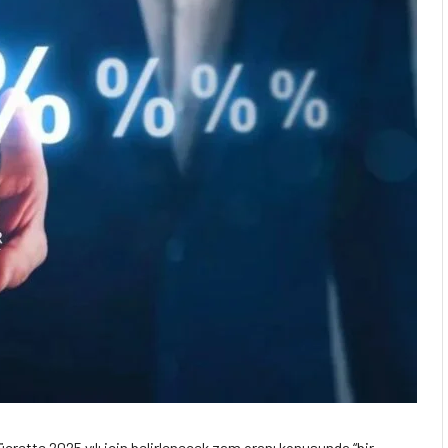
rette 2025 yılı için belirlenecek zam oranı konusunda “bir