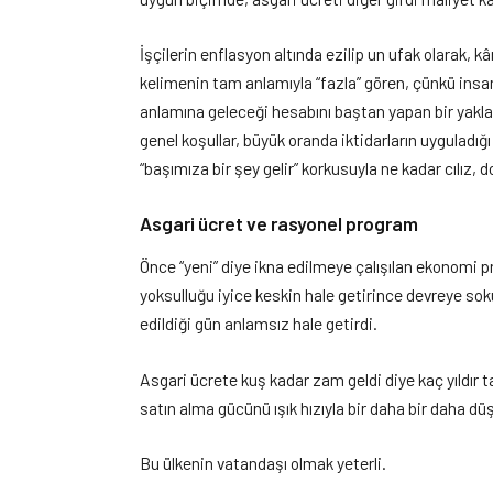
İşçilerin enflasyon altında ezilip un ufak olarak, k
kelimenin tam anlamıyla “fazla” gören, çünkü insa
anlamına geleceği hesabını baştan yapan bir yakla
genel koşullar, büyük oranda iktidarların uyguladığ
“başımıza bir şey gelir” korkusuyla ne kadar cılız,
Asgari ücret ve rasyonel program
Önce “yeni” diye ikna edilmeye çalışılan ekonomi pr
yoksulluğu iyice keskin hale getirince devreye soku
edildiği gün anlamsız hale getirdi.
Asgari ücrete kuş kadar zam geldi diye kaç yıldır t
satın alma gücünü ışık hızıyla bir daha bir daha 
Bu ülkenin vatandaşı olmak yeterli.