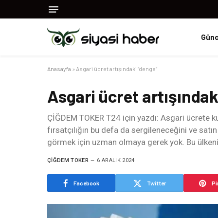
Günc
Anasayfa
»
Asgari ücret artışındaki “denge”
Asgari ücret artışındak
ÇİĞDEM TOKER T24 için yazdı: Asgari ücrete ku
fırsatçılığın bu defa da sergileneceğini ve satı
görmek için uzman olmaya gerek yok. Bu ülkeni
ÇIĞDEM TOKER
6 ARALIK 2024
Facebook
Twitter
Pi