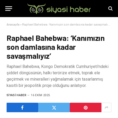
Anasayfa
»
Raphael Bahebwa: ‘Kanımızın son damlasına kadar savaşmalıyız’
Raphael Bahebwa: ‘Kanımızın
son damlasına kadar
savaşmalıyız’
Raphael Bahebwa, Kongo Demokratik Cumhuriyeti'ndeki
şiddet döngüsünün, halkı terörize etmek, toprak ele
geçirmek ve mineralleri yağmalamak için tasarlanmış
kasıtlı bir jeopolitik proje olduğunu anlatıyor.
SIYASI HABER
16 EKIM 2025