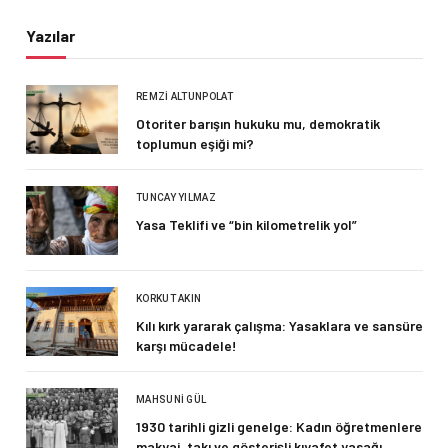
Yazılar
REMZI ALTUNPOLAT
Otoriter barışın hukuku mu, demokratik
toplumun eşiği mi?
TUNCAY YILMAZ
Yasa Teklifi ve “bin kilometrelik yol”
KORKUT AKIN
Kılı kırk yararak çalışma: Yasaklara ve sansüre
karşı mücadele!
MAHSUNI GÜL
1930 tarihli gizli genelge: Kadın öğretmenlere
makyaj, takı ve gösterişli kıyafet yasağı