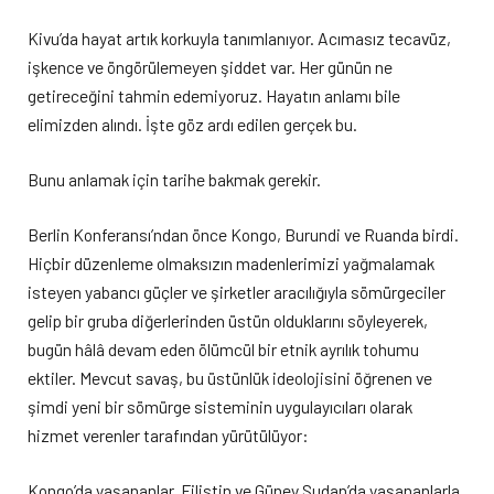
Kivu’da hayat artık korkuyla tanımlanıyor. Acımasız tecavüz,
işkence ve öngörülemeyen şiddet var. Her günün ne
getireceğini tahmin edemiyoruz. Hayatın anlamı bile
elimizden alındı. İşte göz ardı edilen gerçek bu.
Bunu anlamak için tarihe bakmak gerekir.
Berlin Konferansı’ndan önce Kongo, Burundi ve Ruanda birdi.
Hiçbir düzenleme olmaksızın madenlerimizi yağmalamak
isteyen yabancı güçler ve şirketler aracılığıyla sömürgeciler
gelip bir gruba diğerlerinden üstün olduklarını söyleyerek,
bugün hâlâ devam eden ölümcül bir etnik ayrılık tohumu
ektiler. Mevcut savaş, bu üstünlük ideolojisini öğrenen ve
şimdi yeni bir sömürge sisteminin uygulayıcıları olarak
hizmet verenler tarafından yürütülüyor:
Kongo’da yaşananlar, Filistin ve Güney Sudan’da yaşananlarla