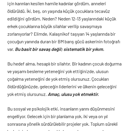
için karınları kesilen hamile kadınlar gördüm, anneleri
öldürüldü. İki, beş, on yaşında küçük çocuklara tecavüz
edildiğini gördüm. Neden? Neden 12-13 yaşlarındaki küçük
erkek çocuklarına büyük silahlar verilip savaşmaya
zorlanıyorlar? Elimde, Kalaşnikof taşıyan 14 yaşlarında bir
çocuğun yanında duran bir BM barış gücü askerinin fotoğrafı
var.
Bu basit bir savaş değil; sistematik bir yıkım.
Bu hedef alma, hesaplı bir silahtır. Bir kadının çocuk doğurma
ve yaşamı besleme yeteneğini yok ettiğinizde, ulusun
çoğalma yeteneğini de yok etmiş olursunuz. Çocukları
öldürdüğünüzde, geleceğin liderlerini ve ülkenin geleceğini
yok etmiş olursunuz.
Amaç, ulusu yok etmektir.
Bu sosyal ve psikolojik etki, insanların yarını düşünmesini
engelliyor. Gelecek için bir planlama yok, iki veya on yıl
sonrasına yönelik sürdürülebilir projeler yok. Toplum sürekli