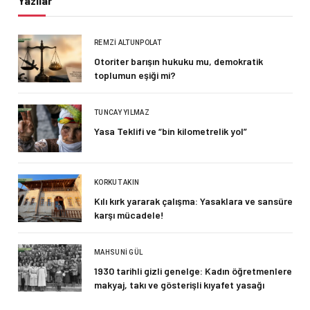
Yazılar
REMZI ALTUNPOLAT
Otoriter barışın hukuku mu, demokratik
toplumun eşiği mi?
TUNCAY YILMAZ
Yasa Teklifi ve “bin kilometrelik yol”
KORKUT AKIN
Kılı kırk yararak çalışma: Yasaklara ve sansüre
karşı mücadele!
MAHSUNI GÜL
1930 tarihli gizli genelge: Kadın öğretmenlere
makyaj, takı ve gösterişli kıyafet yasağı