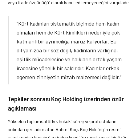
veya ifade özgürlüğü” olarak kabul edilemeyeceğini vurguladı:
“Kürt kadınları sistematik biçimde hem kadın
olmaları hem de Kürt kimlikleri nedeniyle çok
katmanlı bir ayrımcılığa maruz kalıyorlar. Bu
dil yalnızca bir söz değil, kadınların varlığına,
eşitlik mücadelesine ve halkların ortak yaşam
iradesine yönelik bir saldırıdır. Kadınlar erkek
egemen zihniyetin mizah malzemesi değildir.”
Tepkiler sonrası Koç Holding üzerinden özür
açıklaması
Yükselen toplumsal öfke, hukuki süreç ve protestoların
ardından geri adım atan Rahmi Koç, Koç Holding’in resmi
sanal medya hesabı üzerinden kendi imzasıyla yazılı bir özür