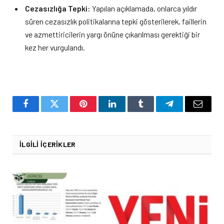
Cezasızlığa Tepki:
Yapılan açıklamada, onlarca yıldır
süren cezasızlık politikalarına tepki gösterilerek, faillerin
ve azmettiricilerin yargı önüne çıkarılması gerektiği bir
kez her vurgulandı.
Facebook
Twitter
Pinterest
LinkedIn
Tumblr
Telegram
Email
İLGILI İÇERIKLER