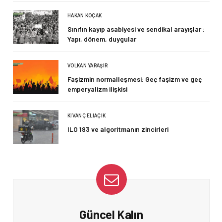
HAKAN KOÇAK
Sınıfın kayıp asabiyesi ve sendikal arayışlar :
Yapı, dönem, duygular
VOLKAN YARAŞIR
Faşizmin normalleşmesi: Geç faşizm ve geç
emperyalizm ilişkisi
KIVANÇ ELIAÇIK
ILO 193 ve algoritmanın zincirleri
Güncel Kalın