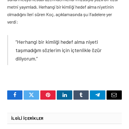
metni yayımladı. Herhangi bir kimliği hedef alma niyetinin
olmadığını ileri süren Koç, açıklamasında şu ifadelere yer
verdi:
“Herhangi bir kimliği hedef alma niyeti
taşımadığım sözlerim için içtenlikle özür
diliyorum.”
Facebook
Twitter
Pinterest
LinkedIn
Tumblr
Telegram
Email
İLGILI İÇERIKLER