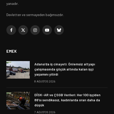
yanadır.
Devletten ve sermayeden bağımsızdır.
Facebook
X
Instagram
YouTube
Bluesky
(Twitter)
EMEK
Adana’da iş cinayeti: Önlemsiz altyapı
çalışmasında göçük altında kalan işçi
yaşamını yitirdi
8 AĞUSTOS 2026
DİSK-AR ve ÇSGB Verileri: Her 100 işçiden
86’sı sendikasız, kadınlarda oran daha da
düşük
7 AĞUSTOS 2026