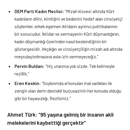
DEM Parti Kadın Meclisi:
“Mizah kisvesi altında Kürt
kadınların dilini, kimliğini ve bedenini hedef alan cinsiyetçi
söylemler, erkek egemen iktidarın ayrımcı politikalarının
bir sonucudur. İktidar ve sermayenin Kürt düşmanlığının,
kadın düşmanlığı üzerinden nasıl beslendiğinin bir
göstergesidir. Irkçılığın ve cinsiyetçiliğin mizah adı altında
meşrulaştırılmasına asla izin vermeyeceğiz.”
Pervin Buldan:
“Hiç utanma yok sizde. Tek kelimeyle
rezillik.”
Eren Keskin:
“Soykırımda el konulan mal varlıkları ile
zengin olan derin destekli burjuvazinin her konuda olduğu
gibi bir hayasızlığı. Rezilsiniz.”
Ahmet Türk: “95 yaşına gelmiş bir insanın akli
melekelerini kaybettiği gerçektir”