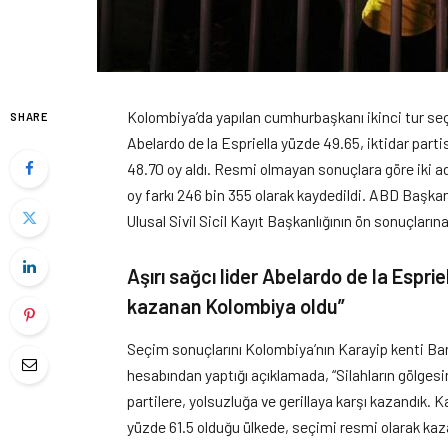
Kolombiya’da yapılan cumhurbaşkanı ikinci tur seç
SHARE
Abelardo de la Espriella yüzde 49.65, iktidar parti
48.70 oy aldı. Resmi olmayan sonuçlara göre iki a
oy farkı 246 bin 355 olarak kaydedildi. ABD Başkan
Ulusal Sivil Sicil Kayıt Başkanlığının ön sonuçları
Aşırı sağcı lider Abelardo de la Esprie
kazanan Kolombiya oldu”
Seçim sonuçlarını Kolombiya’nın Karayip kenti Barr
hesabından yaptığı açıklamada, “Silahların gölgesi
partilere, yolsuzluğa ve gerillaya karşı kazandık. 
yüzde 61.5 olduğu ülkede, seçimi resmi olarak k