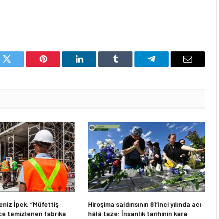
k
Twitter
Pinterest
LinkedIn
Tumblr
Telegram
Email
niz İpek: “Müfettiş
Hiroşima saldırısının 81’inci yılında acı
e temizlenen fabrika
hâlâ taze: İnsanlık tarihinin kara