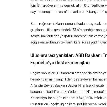
İçin İttifak üyelerimiz demokrattır. Otoriterlik ve
sayım sonuçlarını resmi bir veri olarak tanıyoruz” 
Buna rağmen haklarını sonuna kadar arayacakların
gruplarının ülke genelindeki 33 bin sandığın sonuçl
sosyal hakların geriye götürülmesine izin vermeyece
açığız ancak bunun tek şartı karşılıklı saygıdır” uya
Uluslararası yankılar: ABD Başkanı Tr
Espriella’ya destek mesajları
Seçim sonuçları uluslararası arenada da hızlıca 
hesabından aşırı sağcı lideri destekleyen bir haberi 
Arjantin Devlet Başkanı Javier Milei ise X hesabınd
başarısını “tarihi” olarak nitelendirdi. Milei mesa
Kolombiyalılar bugün ekonomik özgürlük, refah ve
uyuşturucu kaçakçılığına karşı net bir mesaj verd