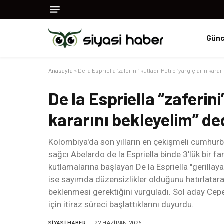
Günc
Anasayfa
»
De la Espriella “zaferini” kutladı, Petro “yargıçların kara
De la Espriella “zaferini
kararını bekleyelim” de
Kolombiya'da son yılların en çekişmeli cumhur
sağcı Abelardo de la Espriella binde 3'lük bir fa
kutlamalarına başlayan De la Espriella "gerill
ise sayımda düzensizlikler olduğunu hatırlatarak
beklenmesi gerektiğini vurguladı. Sol aday Ce
için itiraz süreci başlattıklarını duyurdu.
SIYASI HABER
22 HAZIRAN 2026