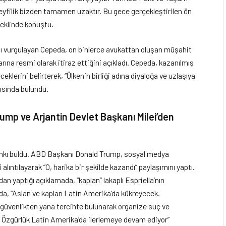
 keyfilik bizden tamamen uzaktır. Bu gece gerçekleştirilen ön
şeklinde konuştu.
ı vurgulayan Cepeda, on binlerce avukattan oluşan müşahit
arına resmi olarak itiraz ettiğini açıkladı. Cepeda, kazanılmış
klerini belirterek, “Ülkenin birliği adına diyaloğa ve uzlaşıya
rısında bulundu.
ump ve Arjantin Devlet Başkanı Milei’den
yankı buldu. ABD Başkanı Donald Trump, sosyal medya
alıntılayarak “O, harika bir şekilde kazandı” paylaşımını yaptı.
an yaptığı açıklamada, “kaplan” lakaplı Espriella’nın
jında, “Aslan ve kaplan Latin Amerika’da kükreyecek.
 güvenlikten yana tercihte bulunarak organize suç ve
i. Özgürlük Latin Amerika’da ilerlemeye devam ediyor”