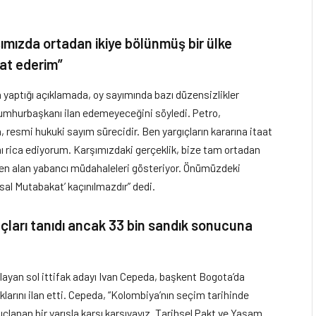
mızda ortadan ikiye bölünmüş bir ülke
aat ederim”
aptığı açıklamada, oy sayımında bazı düzensizlikler
cumhurbaşkanı ilan edemeyeceğini söyledi. Petro,
 resmi hukuki sayım sürecidir. Ben yargıçların kararına itaat
ı rica ediyorum. Karşımızdaki gerçeklik, bize tam ortadan
den alan yabancı müdahaleleri gösteriyor. Önümüzdeki
lusal Mutabakat’ kaçınılmazdır” dedi.
uçları tanıdı ancak 33 bin sandık sonucuna
mlayan sol ittifak adayı Ivan Cepeda, başkent Bogota’da
klarını ilan etti. Cepeda, “Kolombiya’nın seçim tarihinde
uçlanan bir yarışla karşı karşıyayız. Tarihsel Pakt ve Yaşam