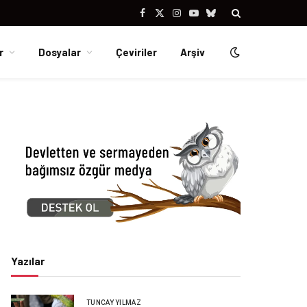
Facebook
X
Instagram
YouTube
Bluesky
(Twitter)
r
Dosyalar
Çeviriler
Arşiv
Yazılar
TUNCAY YILMAZ