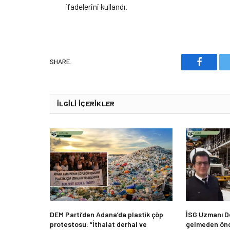
ifadelerini kullandı.
SHARE.
Faceboo
İLGILI İÇERIKLER
DEM Parti’den Adana’da plastik çöp
İSG Uzmanı De
protestosu: “İthalat derhal ve
gelmeden önc