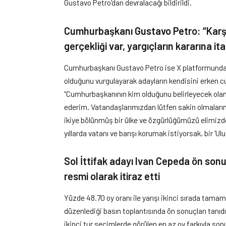
Gustavo Petro’dan devralacağı bildirildi.
Cumhurbaşkanı Gustavo Petro: “Karşı
gerçekliği var, yargıçların kararına it
Cumhurbaşkanı Gustavo Petro ise X platformunda y
olduğunu vurgulayarak adayların kendisini erken 
“Cumhurbaşkanının kim olduğunu belirleyecek olan,
ederim. Vatandaşlarımızdan lütfen sakin olmaların
ikiye bölünmüş bir ülke ve özgürlüğümüzü elimiz
yıllarda vatanı ve barışı korumak istiyorsak, bir ‘U
Sol İttifak adayı Ivan Cepeda ön son
resmi olarak itiraz etti
Yüzde 48.70 oy oranı ile yarışı ikinci sırada tama
düzenlediği basın toplantısında ön sonuçları tanıdı
ikinci tur seçimlerde görülen en az oy farkıyla son