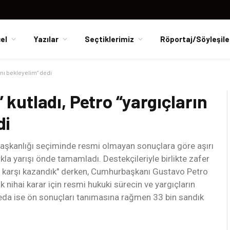
el
Yazılar
Seçtiklerimiz
Röportaj/Söyleşile
rını bekleyelim” dedi
” kutladı, Petro “yargıçların
di
başkanlığı seçiminde resmi olmayan sonuçlara göre aşırı
rkla yarışı önde tamamladı. Destekçileriyle birlikte zafer
aya karşı kazandık" derken, Cumhurbaşkanı Gustavo Petro
 nihai karar için resmi hukuki sürecin ve yargıçların
peda ise ön sonuçları tanımasına rağmen 33 bin sandık