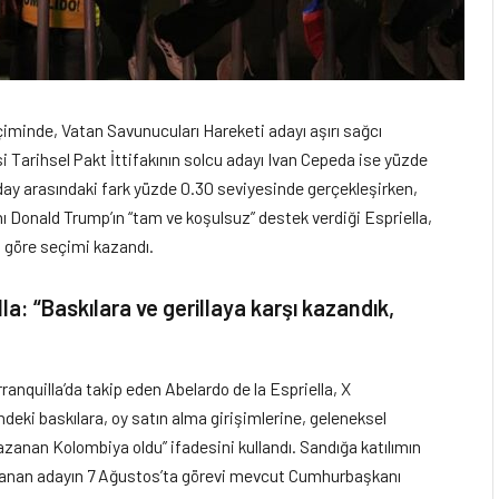
iminde, Vatan Savunucuları Hareketi adayı aşırı sağcı
si Tarihsel Pakt İttifakının solcu adayı Ivan Cepeda ise yüzde
day arasındaki fark yüzde 0.30 seviyesinde gerçekleşirken,
ı Donald Trump’ın “tam ve koşulsuz” destek verdiği Espriella,
na göre seçimi kazandı.
lla: “Baskılara ve gerillaya karşı kazandık,
anquilla’da takip eden Abelardo de la Espriella, X
ndeki baskılara, oy satın alma girişimlerine, geleneksel
Kazanan Kolombiya oldu” ifadesini kullandı. Sandığa katılımın
azanan adayın 7 Ağustos’ta görevi mevcut Cumhurbaşkanı