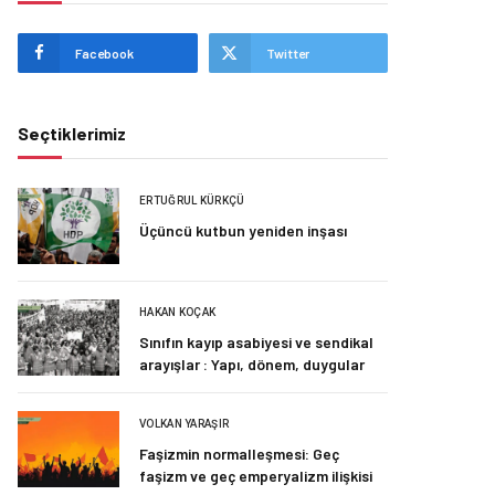
Facebook
Twitter
Seçtiklerimiz
ERTUĞRUL KÜRKÇÜ
Üçüncü kutbun yeniden inşası
HAKAN KOÇAK
Sınıfın kayıp asabiyesi ve sendikal
arayışlar : Yapı, dönem, duygular
VOLKAN YARAŞIR
Faşizmin normalleşmesi: Geç
faşizm ve geç emperyalizm ilişkisi