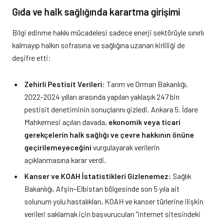
Gıda ve halk sağlığında karartma girişimi
Bilgi edinme hakkı mücadelesi sadece enerji sektörüyle sınırlı
kalmayıp halkın sofrasına ve sağlığına uzanan kirliliği de
deşifre etti:
Zehirli Pestisit Verileri:
Tarım ve Orman Bakanlığı,
2022-2024 yılları arasında yapılan yaklaşık 247 bin
pestisit denetiminin sonuçlarını gizledi. Ankara 5. İdare
Mahkemesi açılan davada,
ekonomik veya ticari
gerekçelerin halk sağlığı ve çevre hakkının önüne
geçirilemeyeceğini
vurgulayarak verilerin
açıklanmasına karar verdi.
Kanser ve KOAH İstatistikleri Gizlenemez:
Sağlık
Bakanlığı, Afşin-Elbistan bölgesinde son 5 yıla ait
solunum yolu hastalıkları, KOAH ve kanser türlerine ilişkin
verileri saklamak için başvurucuları “internet sitesindeki