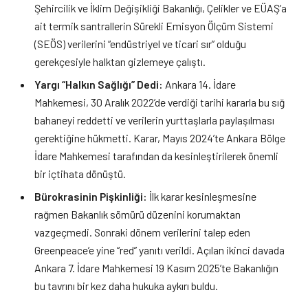
Şehircilik ve İklim Değişikliği Bakanlığı, Çelikler ve EÜAŞ’a
ait termik santrallerin Sürekli Emisyon Ölçüm Sistemi
(SEÖS) verilerini “endüstriyel ve ticari sır” olduğu
gerekçesiyle halktan gizlemeye çalıştı.
Yargı “Halkın Sağlığı” Dedi:
Ankara 14. İdare
Mahkemesi, 30 Aralık 2022’de verdiği tarihi kararla bu sığ
bahaneyi reddetti ve verilerin yurttaşlarla paylaşılması
gerektiğine hükmetti. Karar, Mayıs 2024’te Ankara Bölge
İdare Mahkemesi tarafından da kesinleştirilerek önemli
bir içtihata dönüştü.
Bürokrasinin Pişkinliği:
İlk karar kesinleşmesine
rağmen Bakanlık sömürü düzenini korumaktan
vazgeçmedi. Sonraki dönem verilerini talep eden
Greenpeace’e yine “red” yanıtı verildi. Açılan ikinci davada
Ankara 7. İdare Mahkemesi 19 Kasım 2025’te Bakanlığın
bu tavrını bir kez daha hukuka aykırı buldu.