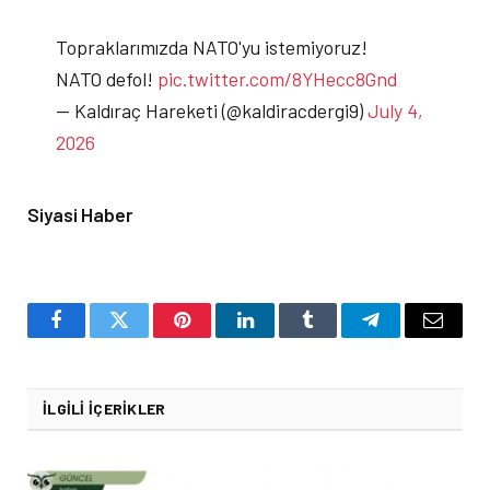
Topraklarımızda NATO'yu istemiyoruz!
NATO defol!
pic.twitter.com/8YHecc8Gnd
— Kaldıraç Hareketi (@kaldiracdergi9)
July 4,
2026
Siyasi Haber
Facebook
Twitter
Pinterest
LinkedIn
Tumblr
Telegram
Email
İLGILI İÇERIKLER