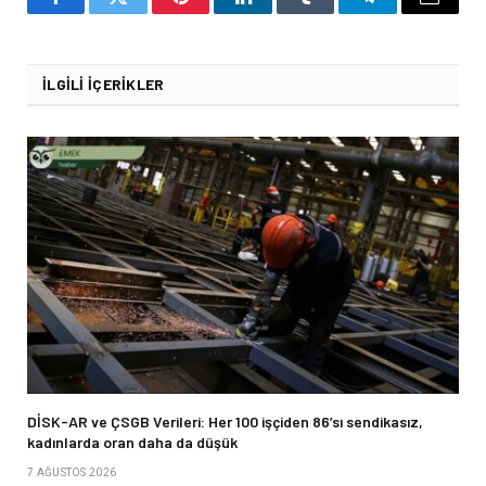
Facebook
Twitter
Pinterest
LinkedIn
Tumblr
Telegram
Email
İLGILI İÇERIKLER
DİSK-AR ve ÇSGB Verileri: Her 100 işçiden 86’sı sendikasız,
kadınlarda oran daha da düşük
7 AĞUSTOS 2026