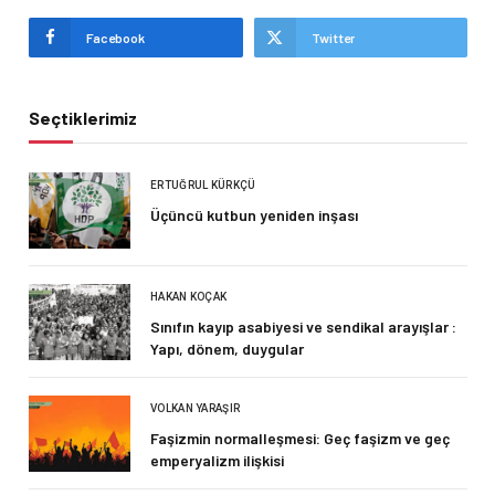
Facebook
Twitter
Seçtiklerimiz
ERTUĞRUL KÜRKÇÜ
Üçüncü kutbun yeniden inşası
HAKAN KOÇAK
Sınıfın kayıp asabiyesi ve sendikal arayışlar :
Yapı, dönem, duygular
VOLKAN YARAŞIR
Faşizmin normalleşmesi: Geç faşizm ve geç
emperyalizm ilişkisi