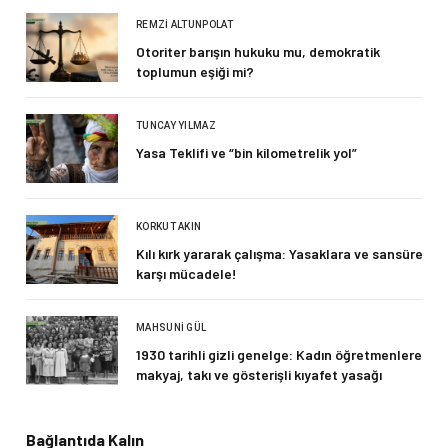
REMZI ALTUNPOLAT
Otoriter barışın hukuku mu, demokratik
toplumun eşiği mi?
TUNCAY YILMAZ
Yasa Teklifi ve “bin kilometrelik yol”
KORKUT AKIN
Kılı kırk yararak çalışma: Yasaklara ve sansüre
karşı mücadele!
MAHSUNI GÜL
1930 tarihli gizli genelge: Kadın öğretmenlere
makyaj, takı ve gösterişli kıyafet yasağı
Bağlantıda Kalın